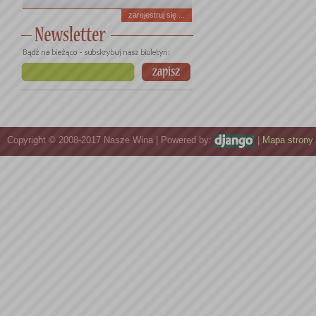
zarejestruj się ...
Copyright © 2008-2017 Nasze Wina | Powered by:
|
Mapa strony