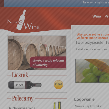
Ta witryna wykorzyst
Wina
Pr
Aby zobaczyć tę stron
Jeśli nie masz jeszcze
Twoi przyjaciele, T
Kataloguj, oceniaj, pozn
12405
14720
Logowanie
Nazwa użytkownika:
Najlepsze wina!