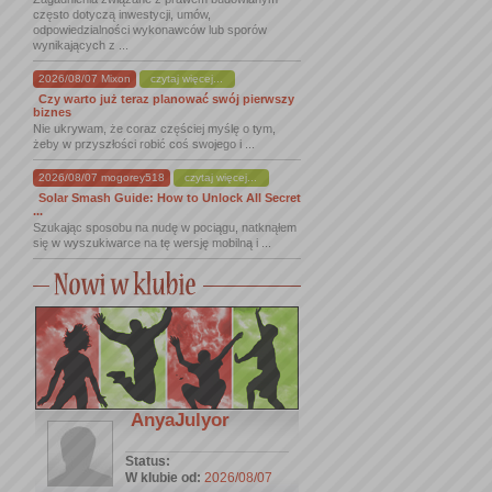
często dotyczą inwestycji, umów,
odpowiedzialności wykonawców lub sporów
wynikających z ...
2026/08/07 Mixon
czytaj więcej...
Czy warto już teraz planować swój pierwszy
biznes
Nie ukrywam, że coraz częściej myślę o tym,
żeby w przyszłości robić coś swojego i ...
2026/08/07 mogorey518
czytaj więcej...
Solar Smash Guide: How to Unlock All Secret
...
Szukając sposobu na nudę w pociągu, natknąłem
się w wyszukiwarce na tę wersję mobilną i ...
AnyaJulyor
Status:
W klubie od:
2026/08/07