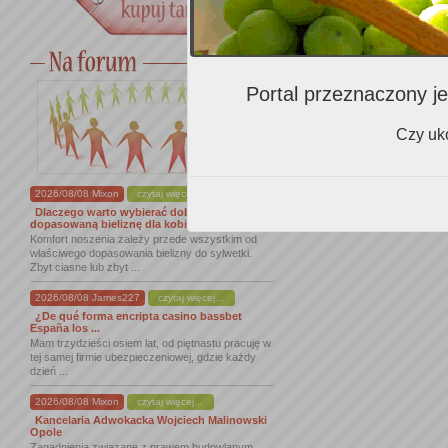
Portal przeznaczony je
Czy uko
2026/08/08 Mixon
czytaj więcej...
Dlaczego warto wybierać dobrze
dopasowaną bieliznę dla kobiet
Komfort noszenia zależy przede wszystkim od
właściwego dopasowania bielizny do sylwetki.
Zbyt ciasne lub zbyt ...
2026/08/08 James227
czytaj więcej...
¿De qué forma encripta casino bassbet
España los ...
Mam trzydzieści osiem lat, od piętnastu pracuję w
tej samej firmie ubezpieczeniowej, gdzie każdy
dzień ...
2026/08/08 Mixon
czytaj więcej...
Kancelaria Adwokacka Wojciech Malinowski
Opole
Zagadnienia związane z prawem budowlanym