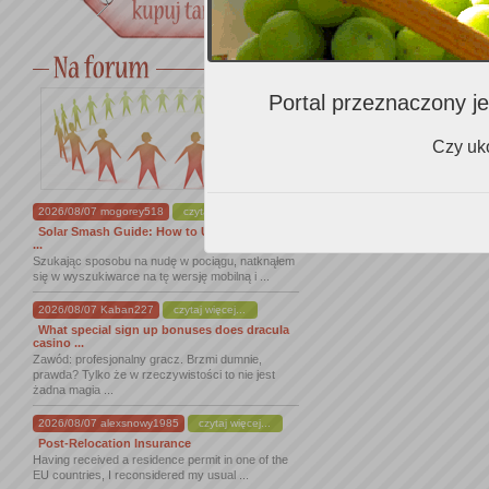
Portal przeznaczony je
Czy uko
2026/08/07 mogorey518
czytaj więcej...
Solar Smash Guide: How to Unlock All Secret
...
Szukając sposobu na nudę w pociągu, natknąłem
się w wyszukiwarce na tę wersję mobilną i ...
2026/08/07 Kaban227
czytaj więcej...
What special sign up bonuses does dracula
casino ...
Zawód: profesjonalny gracz. Brzmi dumnie,
prawda? Tylko że w rzeczywistości to nie jest
żadna magia ...
2026/08/07 alexsnowy1985
czytaj więcej...
Post-Relocation Insurance
Having received a residence permit in one of the
EU countries, I reconsidered my usual ...