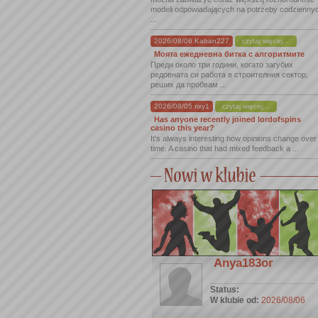
modeli odpowiadających na potrzeby codzienny
...
2026/08/06 Kaban227
czytaj więcej...
Моята ежедневна битка с алгоритмите
Преди около три години, когато загубих
редовната си работа в строителния сектор,
реших да пробвам ...
2026/08/05 rixy1
czytaj więcej...
Has anyone recently joined lordofspins
casino this year?
It's always interesting how opinions change over
time. A casino that had mixed feedback a ...
Anya183or
Status:
W klubie od:
2026/08/06