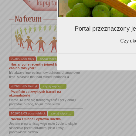
Portal przeznaczony je
Czy uko
2026/08/05 rixy1
czytaj więcej...
Has anyone recently joined lordofspins
casino this year?
It's always interesting how opinions change over
time. A casino that had mixed feedback a ...
2026/08/05 Hernyk
czytaj więcej...
Przejście ze zwykłych baterii na
akumulatorki
Siema. Muszę się trochę wyżalić i przy okazji
podpytać o radę, bo już mnie krew ...
2026/08/05 cosetteblack
czytaj więcej...
Nocna zmiana i cyfrowa ruletka
Jestem programistą, więc moje życie to ciągłe
siedzenie przed ekranem, picie kawy i
poprawianie błędów, ...