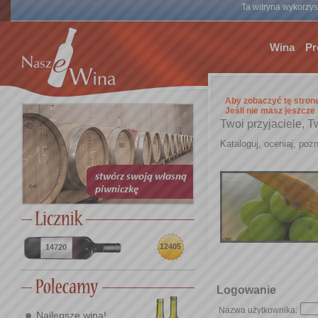
Ta witryna wykorzyst
Wina
Pr
Aby zobaczyć tę stron
Jeśli nie masz jeszcze
Twoi przyjaciele, T
Kataloguj, oceniaj, pozn
12405
14720
Logowanie
Nazwa użytkownika:
Najlepsze wina!