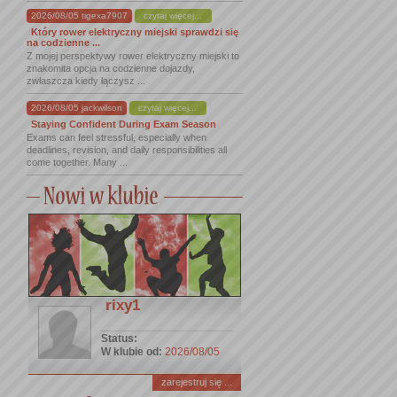
2026/08/05 tigexa7907
czytaj więcej...
Który rower elektryczny miejski sprawdzi się
na codzienne ...
Z mojej perspektywy rower elektryczny miejski to
znakomita opcja na codzienne dojazdy,
zwłaszcza kiedy łączysz ...
2026/08/05 jackwilson
czytaj więcej...
Staying Confident During Exam Season
Exams can feel stressful, especially when
deadlines, revision, and daily responsibilities all
come together. Many ...
rixy1
Status:
W klubie od:
2026/08/05
zarejestruj się ...