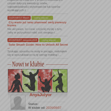
często dotyczą inwestycji, umów,
odpowiedzialności wykonawców lub sporów
wynikających z ...
2026/08/07 Mixon
czytaj więcej...
Czy warto już teraz planować swój pierwszy
biznes
Nie ukrywam, że coraz częściej myślę o tym,
żeby w przyszłości robić coś swojego i ...
2026/08/07 mogorey518
czytaj więcej...
Solar Smash Guide: How to Unlock All Secret
...
Szukając sposobu na nudę w pociągu, natknąłem
się w wyszukiwarce na tę wersję mobilną i ...
AnyaJulyor
Status:
W klubie od:
2026/08/07