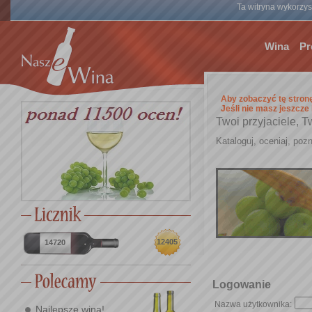
Ta witryna wykorzyst
Wina
Pr
Aby zobaczyć tę stron
Jeśli nie masz jeszcze
Twoi przyjaciele, T
Kataloguj, oceniaj, pozn
12405
14720
Logowanie
Nazwa użytkownika:
Najlepsze wina!