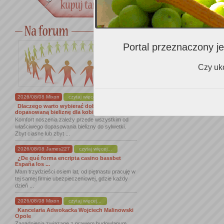
Portal przeznaczony je
Czy uko
2026/08/08 Mixon
czytaj więcej...
Dlaczego warto wybierać dobrze
dopasowaną bieliznę dla kobiet
Komfort noszenia zależy przede wszystkim od
właściwego dopasowania bielizny do sylwetki.
Zbyt ciasne lub zbyt ...
2026/08/08 James227
czytaj więcej...
¿De qué forma encripta casino bassbet
España los ...
Mam trzydzieści osiem lat, od piętnastu pracuję w
tej samej firmie ubezpieczeniowej, gdzie każdy
dzień ...
2026/08/08 Mixon
czytaj więcej...
Kancelaria Adwokacka Wojciech Malinowski
Opole
Zagadnienia związane z prawem budowlanym