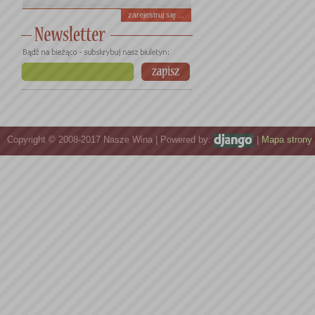
zarejestruj się ...
Copyright © 2008-2017 Nasze Wina | Powered by:
|
Mapa strony