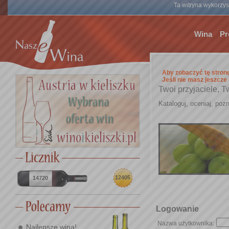
Ta witryna wykorzyst
Wina
Pr
Aby zobaczyć tę stron
Jeśli nie masz jeszcze
Twoi przyjaciele, T
Kataloguj, oceniaj, pozn
12405
14720
Logowanie
Nazwa użytkownika:
Najlepsze wina!