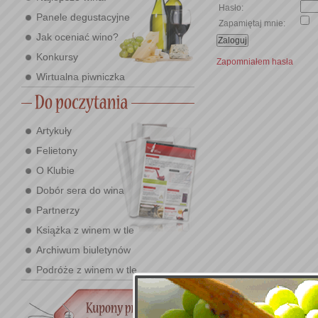
Hasło:
Panele degustacyjne
Zapamiętaj mnie:
Jak oceniać wino?
Konkursy
Zapomniałem hasła
Wirtualna piwniczka
Artykuły
Felietony
O Klubie
Dobór sera do wina
Partnerzy
Książka z winem w tle
Archiwum biuletynów
Podróże z winem w tle