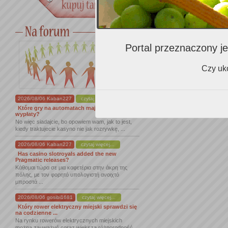
Portal przeznaczony je
Czy uko
2026/08/06 Kaban227
czytaj więcej...
Które gry na automatach mają najlepsze
wypłaty?
No więc siadajcie, bo opowiem wam, jak to jest,
kiedy traktujecie kasyno nie jak rozrywkę, ...
2026/08/06 Kaban227
czytaj więcej...
Has casino slotroyals added the new
Pragmatic releases?
Κάθομαι τώρα σε μια καφετέρια στην άκρη της
πόλης, με τον φορητό υπολογιστή ανοιχτό
μπροστά ...
2026/08/06 gosibi1681
czytaj więcej...
Który rower elektryczny miejski sprawdzi się
na codzienne ...
Na rynku rowerów elektrycznych miejskich
można zauważyć coraz większą różnorodność