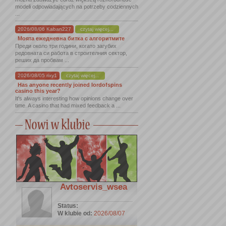
modeli odpowiadających na potrzeby codziennych
...
2026/08/06 Kaban227
czytaj więcej...
Моята ежедневна битка с алгоритмите
Преди около три години, когато загубих
редовната си работа в строителния сектор,
реших да пробвам ...
2026/08/05 rixy1
czytaj więcej...
Has anyone recently joined lordofspins
casino this year?
It's always interesting how opinions change over
time. A casino that had mixed feedback a ...
Avtoservis_wsea
Status:
W klubie od:
2026/08/07