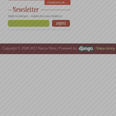
zarejestruj się ...
Copyright © 2008-2017 Nasze Wina | Powered by:
|
Mapa strony