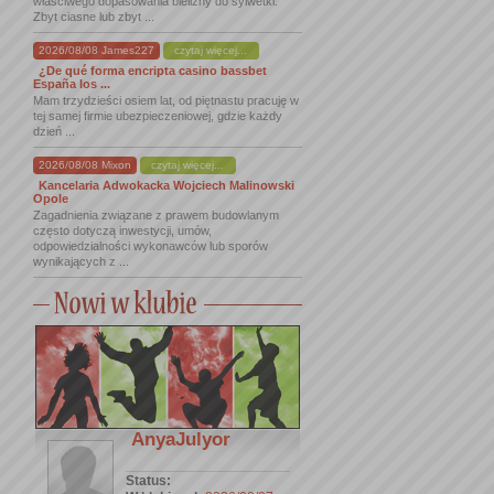
właściwego dopasowania bielizny do sylwetki.
Zbyt ciasne lub zbyt ...
2026/08/08 James227
czytaj więcej...
¿De qué forma encripta casino bassbet
España los ...
Mam trzydzieści osiem lat, od piętnastu pracuję w
tej samej firmie ubezpieczeniowej, gdzie każdy
dzień ...
2026/08/08 Mixon
czytaj więcej...
Kancelaria Adwokacka Wojciech Malinowski
Opole
Zagadnienia związane z prawem budowlanym
często dotyczą inwestycji, umów,
odpowiedzialności wykonawców lub sporów
wynikających z ...
AnyaJulyor
Status: