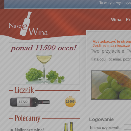
Ta witryna wykorzyst
Wina
Pr
Aby zobaczyć tę stron
Jeśli nie masz jeszcze
Twoi przyjaciele, T
Kataloguj, oceniaj, pozn
12405
14720
Logowanie
Nazwa użytkownika:
Najlepsze wina!