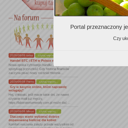
Portal przeznaczony je
Czy uko
2026/08/08 tatka
czytaj więcej...
Handel BTC i ETH w Polsce na nowym ...
Nowa epoka cyfrowego handlu: kryptowaluty
spotykają przyszłość Gdy historia finansów
zaczyna pisać nowy rozdział Historia ...
2026/08/08 Pierro
czytaj więcej...
Gry w kasynie online, które naprawdę
wciągają?
Hej, chłopaki, jeśli macie takie dni, że nawet
czytanie maili już męczy,
https://laboratoriumwody.com.pl może dać ...
2026/08/08 Mixon
czytaj więcej...
Dlaczego warto wybierać dobrze
dopasowaną bieliznę dla kobiet
Komfort noszenia zależy przede wszystkim od