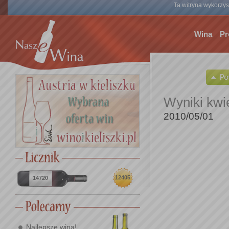
Ta witryna wykorzyst
Wina
Pr
Wyniki kwi
2010/05/01
12405
14720
Najlepsze wina!