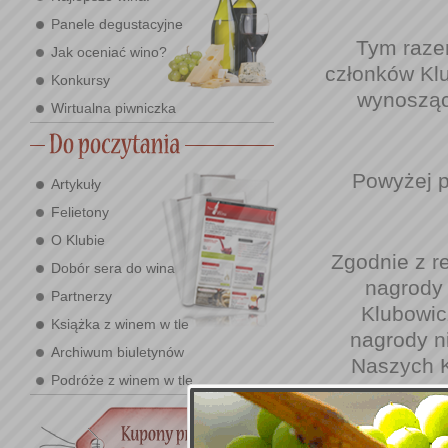
Panele degustacyjne
Tym raze
Jak oceniać wino?
członków Kl
Konkursy
wynosząc
Wirtualna piwniczka
Powyżej p
Artykuły
Felietony
O Klubie
Zgodnie z r
Dobór sera do wina
nagrody 
Partnerzy
Klubowicz
Książka z winem w tle
nagrody n
Archiwum biuletynów
Naszych K
Podróże z winem w tle