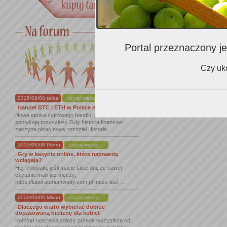
Portal przeznaczony je
Komentarz
Czy uko
Zaloguj się
ab
2026/08/08 tatka
czytaj więcej...
Handel BTC i ETH w Polsce na nowym ...
Nowa epoka cyfrowego handlu: kryptowaluty
spotykają przyszłość Gdy historia finansów
zaczyna pisać nowy rozdział Historia ...
2026/08/08 Pierro
czytaj więcej...
Gry w kasynie online, które naprawdę
wciągają?
Hej, chłopaki, jeśli macie takie dni, że nawet
czytanie maili już męczy,
https://laboratoriumwody.com.pl może dać ...
2026/08/08 Mixon
czytaj więcej...
Dlaczego warto wybierać dobrze
dopasowaną bieliznę dla kobiet
Komfort noszenia zależy przede wszystkim od