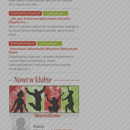
właściwego dopasowania bielizny do sylwetki.
Zbyt ciasne lub zbyt ...
2026/08/08 James227
czytaj więcej...
¿De qué forma encripta casino bassbet
España los ...
Mam trzydzieści osiem lat, od piętnastu pracuję w
tej samej firmie ubezpieczeniowej, gdzie każdy
dzień ...
2026/08/08 Mixon
czytaj więcej...
Kancelaria Adwokacka Wojciech Malinowski
Opole
Zagadnienia związane z prawem budowlanym
często dotyczą inwestycji, umów,
odpowiedzialności wykonawców lub sporów
wynikających z ...
MarioGreer
Status: