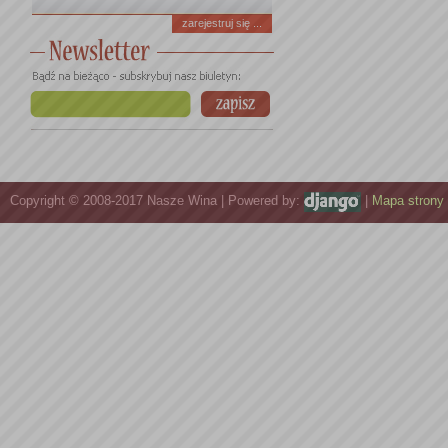
zarejestruj się ...
Copyright © 2008-2017 Nasze Wina | Powered by:
|
Mapa strony