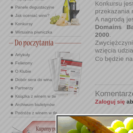
Konkursu jes
Panele degustacyjne
przekazania 
Jak oceniać wino?
A nagrodą je
Konkursy
Domains Bar
Wirtualna piwniczka
2000
.
Zwyciężczyni
wzięcia udzia
Artykuły
Co będzie na
Felietony
O Klubie
Dobór sera do wina
Partnerzy
Komentarz
Książka z winem w tle
Zaloguj się
ab
Archiwum biuletynów
Podróże z winem w tle