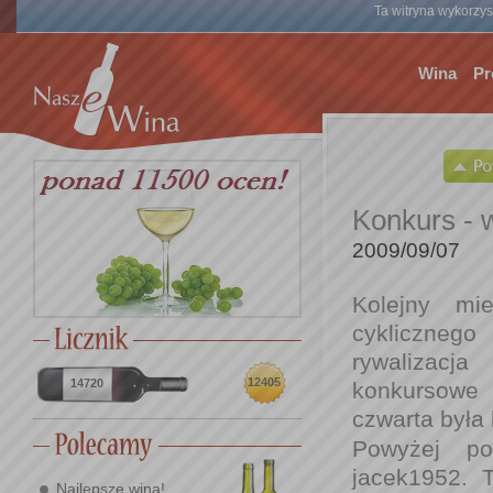
Ta witryna wykorzyst
Wina
Pr
Konkurs - w
2009/09/07
Kolejny mi
cykliczneg
rywalizacja
12405
14720
konkursowe
czwarta była 
Powyżej po
jacek1952. 
Najlepsze wina!