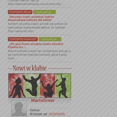
czytanie maili już męczy,
https://laboratoriumwody.com.pl może dać ...
2026/08/08 Mixon
czytaj więcej...
Dlaczego warto wybierać dobrze
dopasowaną bieliznę dla kobiet
Komfort noszenia zależy przede wszystkim od
właściwego dopasowania bielizny do sylwetki.
Zbyt ciasne lub zbyt ...
2026/08/08 James227
czytaj więcej...
¿De qué forma encripta casino bassbet
España los ...
Mam trzydzieści osiem lat, od piętnastu pracuję w
tej samej firmie ubezpieczeniowej, gdzie każdy
dzień ...
MarioGreer
Status:
W klubie od:
2026/08/08