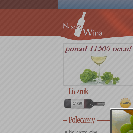
12405
14720
Najlepsze wina!