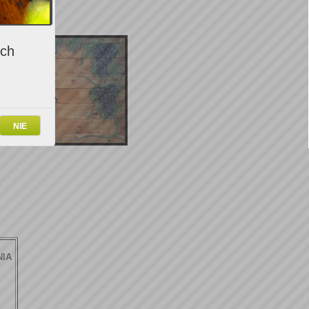
ich
NIE
NIA