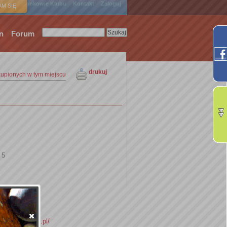
ówna
Członkowie Klubu
Kontakt
Zaloguj
M SIĘ
n
Forum
drukuj
kupionych w tym miejscu
 5
limatypoludnia.pl/