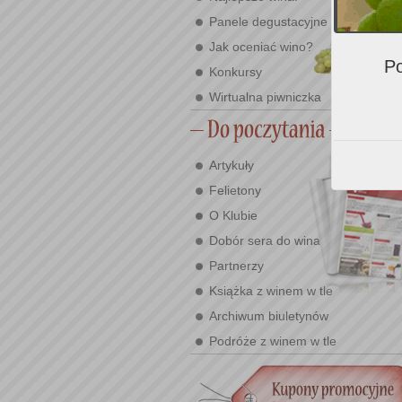
Panele degustacyjne
Jak oceniać wino?
Po
Konkursy
Wirtualna piwniczka
Artykuły
Felietony
O Klubie
Dobór sera do wina
Partnerzy
Książka z winem w tle
Archiwum biuletynów
Podróże z winem w tle