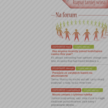
2026/08/05 rixy1
czytaj więcej...
Has anyone recently joined lordofspins
casino this year?
It's always interesting how opinions change over
time. A casino that had mixed feedback a ...
2026/08/05 Hernyk
czytaj więcej...
Przejście ze zwykłych baterii na
akumulatorki
Siema. Muszę się trochę wyżalić i przy okazji
podpytać o radę, bo już mnie krew ...
2026/08/05 cosetteblack
czytaj więcej...
Nocna zmiana i cyfrowa ruletka
Jestem programistą, więc moje życie to ciągłe
siedzenie przed ekranem, picie kawy i
poprawianie błędów, ...