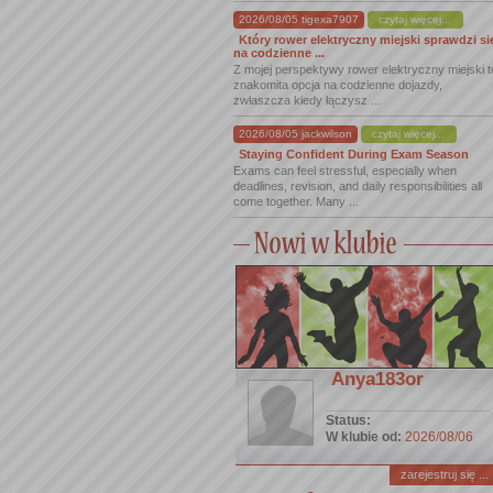
2026/08/05 tigexa7907
czytaj więcej...
Który rower elektryczny miejski sprawdzi si
na codzienne ...
Z mojej perspektywy rower elektryczny miejski t
znakomita opcja na codzienne dojazdy,
zwłaszcza kiedy łączysz ...
2026/08/05 jackwilson
czytaj więcej...
Staying Confident During Exam Season
Exams can feel stressful, especially when
deadlines, revision, and daily responsibilities all
come together. Many ...
Anya183or
Status:
W klubie od:
2026/08/06
zarejestruj się ...