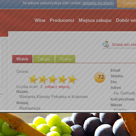
Strona gł
Ta witryna wykorzystuje pliki cookie,
dowiedz się więcej
ZGADZA
Wina
Producenci
Miejsca zakupu
Dobór wi
Szukaj win za
Widok
Zakupy
Ocena
Email
Ocena:
Telefon
7.2
Fax
Liczba ocen: 3;
zobacz więcej...
Adres
Nazwa
św. Gertrudy
Winiarnia Klimaty Południa w Krakowie
Kod pocztowy
Rodzaj
Miasto
Restauracja
Kraków
Osoby kontaktowe
Kraj
Dodany przez
Polska
naszewina
www
http://www.k