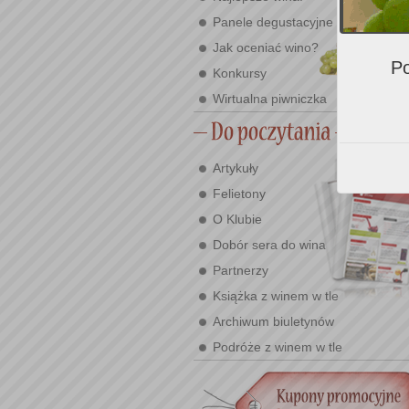
Panele degustacyjne
Jak oceniać wino?
Po
Konkursy
Wirtualna piwniczka
Artykuły
Felietony
O Klubie
Dobór sera do wina
Partnerzy
Książka z winem w tle
Archiwum biuletynów
Podróże z winem w tle