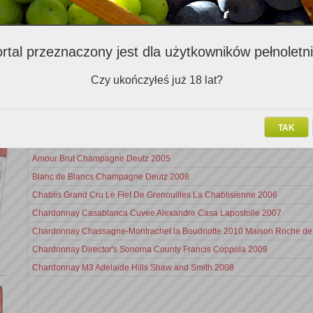
Zalecenia ekspertów (793)
rtal przeznaczony jest dla użytkowników pełnoletn
Nazwa v
Czy ukończyłeś już 18 lat?
Chardonnay Gloria Weingut Kollwentz, Burgerland-Hugelland, Austria 20
Chardonnay Marimar Torres 1996
TAK
Chardonnay Herrschaftswald Weingut Keringer 2009
Amour Brut Champagne Deutz 2005
Blanc de Blancs Champagne Deutz 2008
Chablis Grand Cru Le Fief De Grenouilles La Chablisienne 2006
Chardonnay Casablanca Cuvee Alexandre Casa Lapostolle 2007
Chardonnay Chassagne-Montrachet la Boudriotte 2010 Maison Roche de
Chardonnay Director's Sonoma County Francis Coppola 2009
Chardonnay M3 Adelaide Hills Shaw and Smith 2008