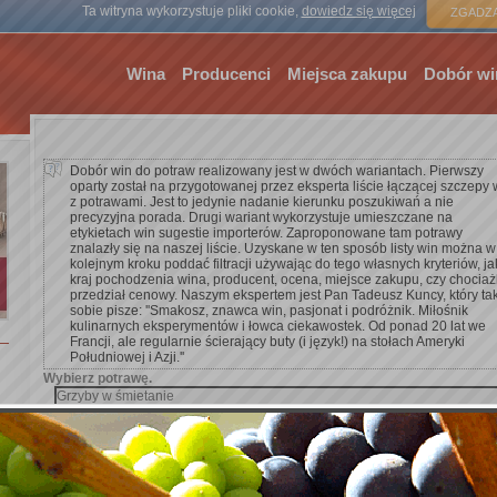
Strona gł
Ta witryna wykorzystuje pliki cookie,
dowiedz się więcej
ZGADZA
Wina
Producenci
Miejsca zakupu
Dobór wi
Dobór win do potraw realizowany jest w dwóch wariantach. Pierwszy
oparty został na przygotowanej przez eksperta liście łączącej szczepy 
z potrawami. Jest to jedynie nadanie kierunku poszukiwań a nie
precyzyjna porada. Drugi wariant wykorzystuje umieszczane na
etykietach win sugestie importerów. Zaproponowane tam potrawy
znalazły się na naszej liście. Uzyskane w ten sposób listy win można w
kolejnym kroku poddać filtracji używając do tego własnych kryteriów, ja
kraj pochodzenia wina, producent, ocena, miejsce zakupu, czy chocia
przedział cenowy. Naszym ekspertem jest Pan Tadeusz Kuncy, który ta
sobie pisze: ''Smakosz, znawca win, pasjonat i podróżnik. Miłośnik
kulinarnych eksperymentów i łowca ciekawostek. Od ponad 20 lat we
Francji, ale regularnie ścierający buty (i język!) na stołach Ameryki
Południowej i Azji.''
Wybierz potrawę.
Dodaj kryterium wyszukiwania.