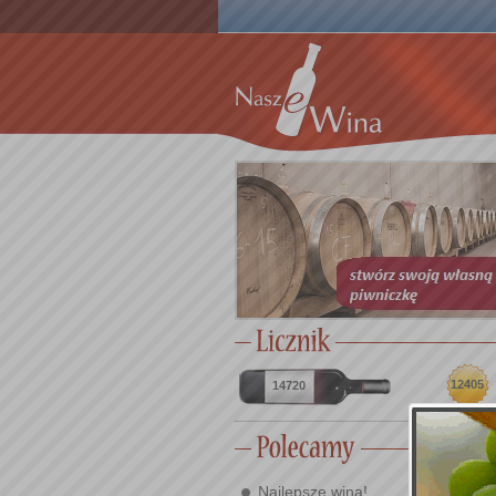
12405
14720
Najlepsze wina!