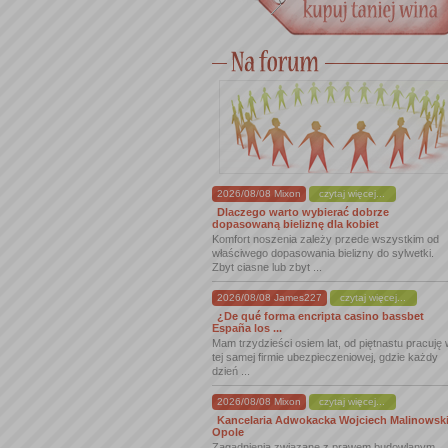
2026/08/08 Mixon
czytaj więcej...
Dlaczego warto wybierać dobrze
dopasowaną bieliznę dla kobiet
Komfort noszenia zależy przede wszystkim od
właściwego dopasowania bielizny do sylwetki.
Zbyt ciasne lub zbyt ...
2026/08/08 James227
czytaj więcej...
¿De qué forma encripta casino bassbet
España los ...
Mam trzydzieści osiem lat, od piętnastu pracuję
tej samej firmie ubezpieczeniowej, gdzie każdy
dzień ...
2026/08/08 Mixon
czytaj więcej...
Kancelaria Adwokacka Wojciech Malinowsk
Opole
Zagadnienia związane z prawem budowlanym