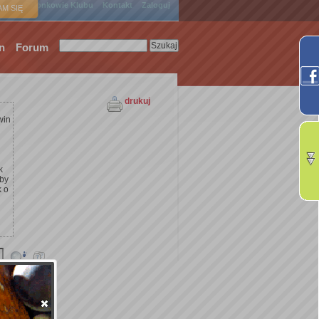
ówna
Członkowie Klubu
Kontakt
Zaloguj
M SIĘ
n
Forum
drukuj
win
k
żby
k o