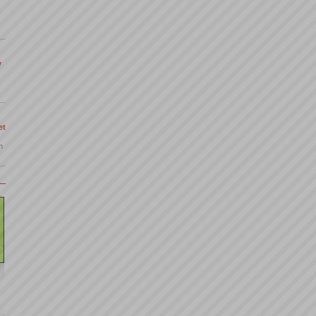
y
et
m