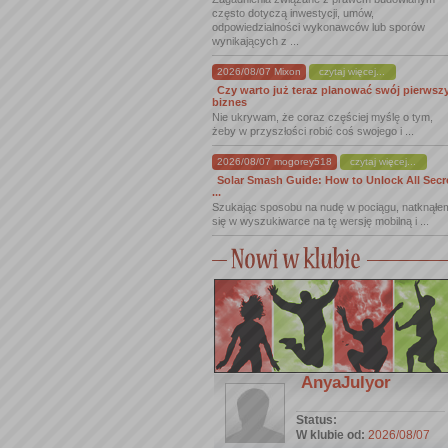
często dotyczą inwestycji, umów,
odpowiedzialności wykonawców lub sporów
wynikających z ...
2026/08/07 Mixon
czytaj więcej...
Czy warto już teraz planować swój pierwsz
biznes
Nie ukrywam, że coraz częściej myślę o tym,
żeby w przyszłości robić coś swojego i ...
2026/08/07 mogorey518
czytaj więcej...
Solar Smash Guide: How to Unlock All Secr
...
Szukając sposobu na nudę w pociągu, natknąłe
się w wyszukiwarce na tę wersję mobilną i ...
AnyaJulyor
Status:
W klubie od:
2026/08/07