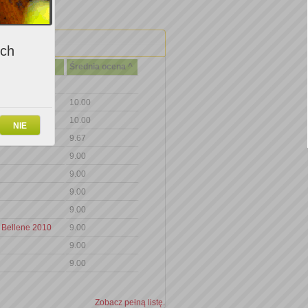
ich
Średnia ocena ^
11
10.00
10.00
NIE
9.67
9.00
9.00
9.00
9.00
 Bellene 2010
9.00
9.00
9.00
Zobacz pełną listę.