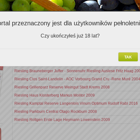
Zalecenia ekspertów (972)
rtal przeznaczony jest dla użytkowników pełnoletn
Nazwa v
Czy ukończyłeś już 18 lat?
Sauvignon Blanc Merveilleux Weingut Sabathi 2003 Magnum
Sauvignon Blanc Nobilo Icon 2010
TAK
Mariapaz Sauvignon Blanc 2011
Riesling Brauneberger Juffer - Sonnenuhr Riesling Auslese Fritz Haag 20
Riesling Clos Saint-Landelin - AOC Vorbourg Grand Cru -Rene Muré 200
Riesling Grillenparz Reserve Weingut Stadt Krems 2008
Riesling Haus Klosterberg Markus Molitor 2009
Riesling Kamptal Reserve Langenlois Vinum Optimum Rudolf Rabl 2016
Riesling Parkburn Central Otago Rockburn 2008
Riesling Rottgen Erste Lage Heymann Lowenstein 2009