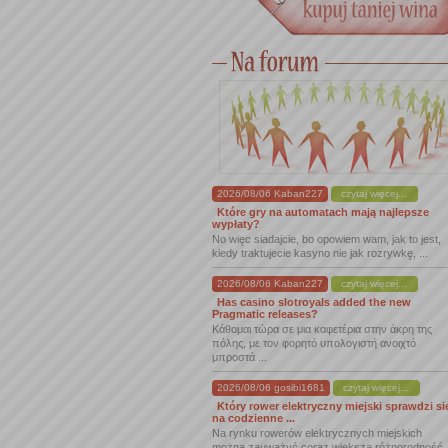
2026/08/06 Kaban227
czytaj więcej...
Które gry na automatach mają najlepsze
wypłaty?
No więc siadajcie, bo opowiem wam, jak to jest,
kiedy traktujecie kasyno nie jak rozrywkę, ...
2026/08/06 Kaban227
czytaj więcej...
Has casino slotroyals added the new
Pragmatic releases?
Κάθομαι τώρα σε μια καφετέρια στην άκρη της
πόλης, με τον φορητό υπολογιστή ανοιχτό
μπροστά ...
2026/08/06 gosibi1681
czytaj więcej...
Który rower elektryczny miejski sprawdzi si
na codzienne ...
Na rynku rowerów elektrycznych miejskich
można zauważyć coraz większą różnorodność