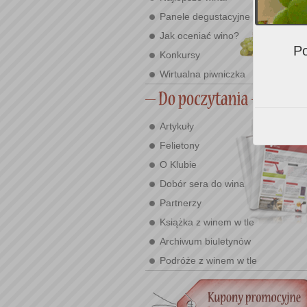
Panele degustacyjne
Jak oceniać wino?
Po
Konkursy
Wirtualna piwniczka
Artykuły
Felietony
O Klubie
Dobór sera do wina
Partnerzy
Książka z winem w tle
Archiwum biuletynów
Podróże z winem w tle