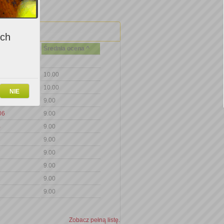
ich
Średnia ocena ^
10.00
10.00
NIE
9.00
06
9.00
4
9.00
9.00
9.00
9.00
9.00
9.00
Zobacz pełną listę.