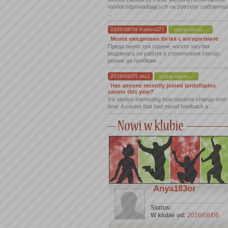
modeli odpowiadających na potrzeby codzienny
...
2026/08/06 Kaban227
czytaj więcej...
Моята ежедневна битка с алгоритмите
Преди около три години, когато загубих
редовната си работа в строителния сектор,
реших да пробвам ...
2026/08/05 rixy1
czytaj więcej...
Has anyone recently joined lordofspins
casino this year?
It's always interesting how opinions change over
time. A casino that had mixed feedback a ...
Anya183or
Status:
W klubie od:
2026/08/06