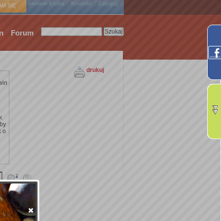
ówna
Członkowie Klubu
Kontakt
Zaloguj
M SIĘ
n
Forum
drukuj
win
k
żby
k o