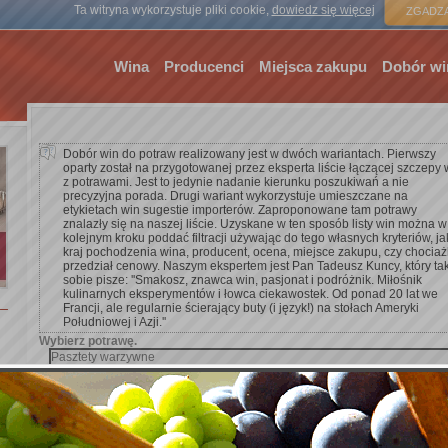
Strona gł
Ta witryna wykorzystuje pliki cookie,
dowiedz się więcej
ZGADZA
Wina
Producenci
Miejsca zakupu
Dobór wi
Dobór win do potraw realizowany jest w dwóch wariantach. Pierwszy
oparty został na przygotowanej przez eksperta liście łączącej szczepy 
z potrawami. Jest to jedynie nadanie kierunku poszukiwań a nie
precyzyjna porada. Drugi wariant wykorzystuje umieszczane na
etykietach win sugestie importerów. Zaproponowane tam potrawy
znalazły się na naszej liście. Uzyskane w ten sposób listy win można w
kolejnym kroku poddać filtracji używając do tego własnych kryteriów, ja
kraj pochodzenia wina, producent, ocena, miejsce zakupu, czy chocia
przedział cenowy. Naszym ekspertem jest Pan Tadeusz Kuncy, który ta
sobie pisze: ''Smakosz, znawca win, pasjonat i podróżnik. Miłośnik
kulinarnych eksperymentów i łowca ciekawostek. Od ponad 20 lat we
Francji, ale regularnie ścierający buty (i język!) na stołach Ameryki
Południowej i Azji.''
Wybierz potrawę.
Dodaj kryterium wyszukiwania.