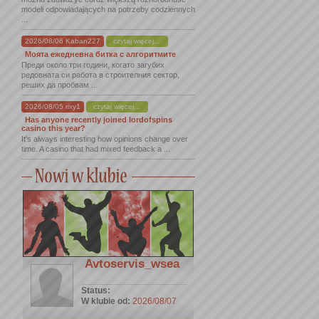
modeli odpowiadających na potrzeby codziennych
...
2026/08/06 Kaban227
czytaj więcej...
Моята ежедневна битка с алгоритмите
Преди около три години, когато загубих
редовната си работа в строителния сектор,
реших да пробвам ...
2026/08/05 rixy1
czytaj więcej...
Has anyone recently joined lordofspins
casino this year?
It's always interesting how opinions change over
time. A casino that had mixed feedback a ...
Avtoservis_wsea
Status:
W klubie od:
2026/08/07