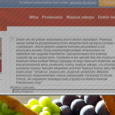
Strona gł
Ta witryna wykorzystuje pliki cookie,
dowiedz się więcej
ZGADZA
Wina
Producenci
Miejsca zakupu
Dobór wi
Dobór win do potraw realizowany jest w dwóch wariantach. Pierwszy
oparty został na przygotowanej przez eksperta liście łączącej szczepy 
z potrawami. Jest to jedynie nadanie kierunku poszukiwań a nie
precyzyjna porada. Drugi wariant wykorzystuje umieszczane na
etykietach win sugestie importerów. Zaproponowane tam potrawy
znalazły się na naszej liście. Uzyskane w ten sposób listy win można w
kolejnym kroku poddać filtracji używając do tego własnych kryteriów, ja
kraj pochodzenia wina, producent, ocena, miejsce zakupu, czy chocia
przedział cenowy. Naszym ekspertem jest Pan Tadeusz Kuncy, który ta
sobie pisze: ''Smakosz, znawca win, pasjonat i podróżnik. Miłośnik
kulinarnych eksperymentów i łowca ciekawostek. Od ponad 20 lat we
Francji, ale regularnie ścierający buty (i język!) na stołach Ameryki
Południowej i Azji.''
Wybierz potrawę.
Dodaj kryterium wyszukiwania.