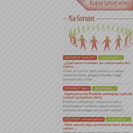
2026/08/07 James227
czytaj więcej...
¿Qué hacer si olvidas las credenciales del
casino ...
Znasz to uczucie, kiedy siedzisz w swoim
ulubionym fotelu, popijasz herbatę i nagle
przypominasz sobie ...
2026/08/07 Mixon
czytaj więcej...
Ogłoszenia dla Polaków pomagają szybciej
znaleźć potrzebne oferty
Polonia w USA bardzo często korzysta z
internetowych serwisów ogłoszeniowych,
ponieważ pozwalają one szybko odnaleźć ...
2026/08/07 emeraldmarleen
czytaj więcej...
What special sign up bonuses does dracula
casino ...
While replacing a leaky kitchen faucet in Leeds