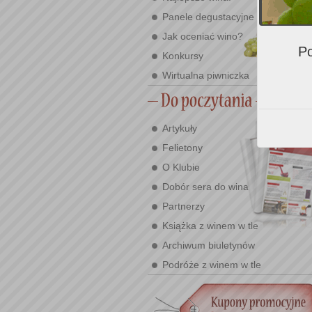
Panele degustacyjne
Jak oceniać wino?
Po
Konkursy
Wirtualna piwniczka
Artykuły
Felietony
O Klubie
Dobór sera do wina
Partnerzy
Książka z winem w tle
Archiwum biuletynów
Podróże z winem w tle