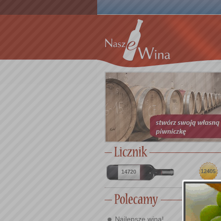
12405
14720
Najlepsze wina!