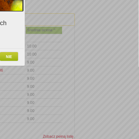
ich
Średnia ocena ^
10.00
10.00
NIE
9.00
06
9.00
4
9.00
9.00
9.00
9.00
9.00
9.00
Zobacz pełną listę.