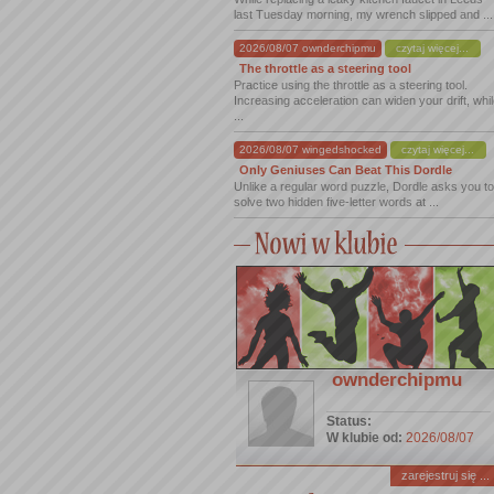
last Tuesday morning, my wrench slipped and ...
2026/08/07 ownderchipmu
czytaj więcej...
The throttle as a steering tool
Practice using the throttle as a steering tool.
Increasing acceleration can widen your drift, whi
...
2026/08/07 wingedshocked
czytaj więcej...
Only Geniuses Can Beat This Dordle
Unlike a regular word puzzle, Dordle asks you to
solve two hidden five-letter words at ...
ownderchipmu
Status:
W klubie od:
2026/08/07
zarejestruj się ...