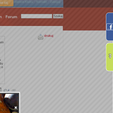
ówna
Członkowie Klubu
Kontakt
Zaloguj
M SIĘ
n
Forum
drukuj
win
k
żby
k o