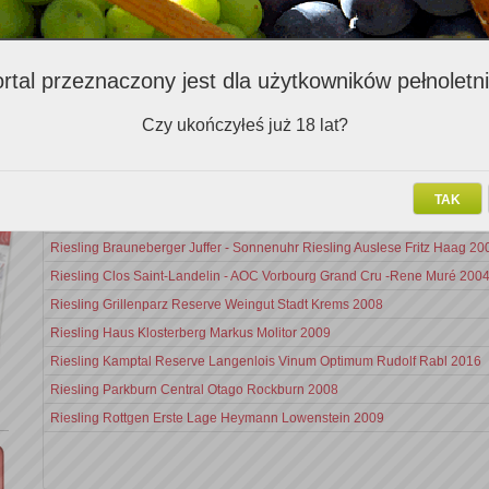
Zalecenia ekspertów (972)
rtal przeznaczony jest dla użytkowników pełnoletn
Nazwa v
Czy ukończyłeś już 18 lat?
Sauvignon Blanc Merveilleux Weingut Sabathi 2003 Magnum
Sauvignon Blanc Nobilo Icon 2010
TAK
Mariapaz Sauvignon Blanc 2011
Riesling Brauneberger Juffer - Sonnenuhr Riesling Auslese Fritz Haag 20
Riesling Clos Saint-Landelin - AOC Vorbourg Grand Cru -Rene Muré 200
Riesling Grillenparz Reserve Weingut Stadt Krems 2008
Riesling Haus Klosterberg Markus Molitor 2009
Riesling Kamptal Reserve Langenlois Vinum Optimum Rudolf Rabl 2016
Riesling Parkburn Central Otago Rockburn 2008
Riesling Rottgen Erste Lage Heymann Lowenstein 2009