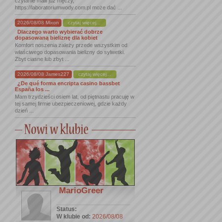
czytanie maili już męczy,
https://laboratoriumwody.com.pl może dać ...
2026/08/08 Mixon
czytaj więcej...
Dlaczego warto wybierać dobrze
dopasowaną bieliznę dla kobiet
Komfort noszenia zależy przede wszystkim od
właściwego dopasowania bielizny do sylwetki.
Zbyt ciasne lub zbyt ...
2026/08/08 James227
czytaj więcej...
¿De qué forma encripta casino bassbet
España los ...
Mam trzydzieści osiem lat, od piętnastu pracuję w
tej samej firmie ubezpieczeniowej, gdzie każdy
dzień ...
MarioGreer
Status:
W klubie od:
2026/08/08