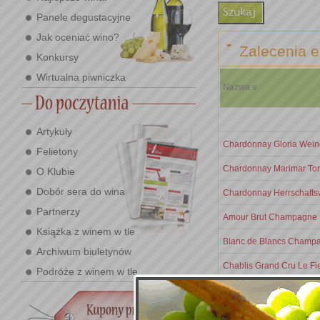
Panele degustacyjne
Jak oceniać wino?
Zalecenia e
Konkursy
Wirtualna piwniczka
Nazwa v
Artykuły
Chardonnay Gloria Weing
Felietony
Chardonnay Marimar Tor
O Klubie
Dobór sera do wina
Chardonnay Herrschafts
Partnerzy
Amour Brut Champagne 
Książka z winem w tle
Blanc de Blancs Champ
Archiwum biuletynów
Chablis Grand Cru Le Fi
Podróże z winem w tle
Chardonnay Casablanca 
Chardonnay Chassagne-M