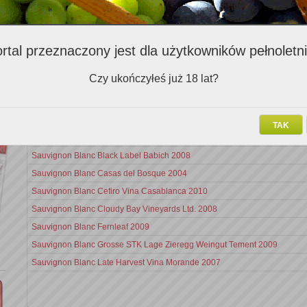
Zalecenia ekspertów (489)
rtal przeznaczony jest dla użytkowników pełnoletn
Nazwa v
Czy ukończyłeś już 18 lat?
Sauvignon Blanc Merveilleux Weingut Sabathi 2003 Magnum
Sauvignon Blanc Nobilo Icon 2010
TAK
Mariapaz Sauvignon Blanc 2011
Sauvignon Blanc Black Label Babich 2008
Sauvignon Blanc Casas del Bosque 2004
Sauvignon Blanc Cefiro Vina Casablanca 2010
Sauvignon Blanc Cloudy Bay Vineyards Ltd. 2008
Sauvignon Blanc Fernleaf 2009
Sauvignon Blanc Grosse STK Lage Zieregg Weingut Tement 2009
Sauvignon Blanc Late Harvest Vina Morande 2007