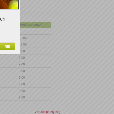
ich
Średnia ocena ^
10.00
10.00
NIE
9.00
9.00
9.00
9.00
9.00
9.00
9.00
9.00
Zobacz pełną listę.