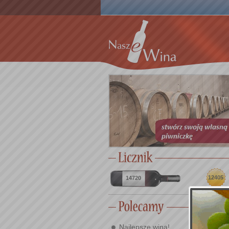
12405
14720
Najlepsze wina!