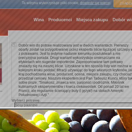
Strona gł
Ta witryna wykorzystuje pliki cookie,
dowiedz się więcej
ZGADZA
Wina
Producenci
Miejsca zakupu
Dobór wi
Dobór win do potraw realizowany jest w dwóch wariantach. Pierwszy
oparty został na przygotowanej przez eksperta liście łączącej szczepy 
z potrawami. Jest to jedynie nadanie kierunku poszukiwań a nie
precyzyjna porada. Drugi wariant wykorzystuje umieszczane na
etykietach win sugestie importerów. Zaproponowane tam potrawy
znalazły się na naszej liście. Uzyskane w ten sposób listy win można w
kolejnym kroku poddać filtracji używając do tego własnych kryteriów, ja
kraj pochodzenia wina, producent, ocena, miejsce zakupu, czy chocia
przedział cenowy. Naszym ekspertem jest Pan Tadeusz Kuncy, który ta
sobie pisze: ''Smakosz, znawca win, pasjonat i podróżnik. Miłośnik
kulinarnych eksperymentów i łowca ciekawostek. Od ponad 20 lat we
Francji, ale regularnie ścierający buty (i język!) na stołach Ameryki
Południowej i Azji.''
Wybierz potrawę.
Dodaj kryterium wyszukiwania.