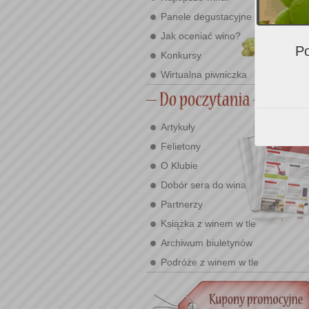
Panele degustacyjne
Jak oceniać wino?
Po
Konkursy
Wirtualna piwniczka
Artykuły
Felietony
O Klubie
Dobór sera do wina
Partnerzy
Książka z winem w tle
Archiwum biuletynów
Podróże z winem w tle