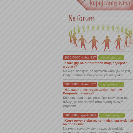
2026/08/06 Kaban227
czytaj więcej...
Które gry na automatach mają najlepsze
wypłaty?
No więc siadajcie, bo opowiem wam, jak to jest,
kiedy traktujecie kasyno nie jak rozrywkę, ...
2026/08/06 Kaban227
czytaj więcej...
Has casino slotroyals added the new
Pragmatic releases?
Κάθομαι τώρα σε μια καφετέρια στην άκρη της
πόλης, με τον φορητό υπολογιστή ανοιχτό
μπροστά ...
2026/08/06 gosibi1681
czytaj więcej...
Który rower elektryczny miejski sprawdzi si
na codzienne ...
Na rynku rowerów elektrycznych miejskich
można zauważyć coraz większą różnorodność