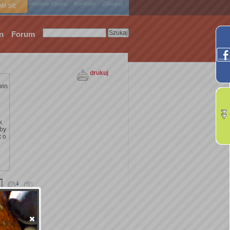
ówna
Członkowie Klubu
Kontakt
Zaloguj
M SIĘ
n
Forum
drukuj
win
k
żby
k o