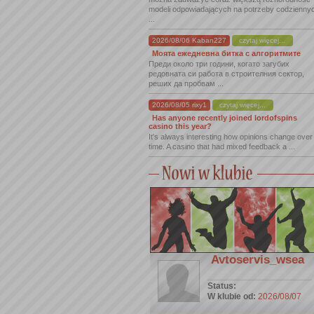
modeli odpowiadających na potrzeby codzienny
...
2026/08/06 Kaban227
czytaj więcej...
Моята ежедневна битка с алгоритмите
Преди около три години, когато загубих
редовната си работа в строителния сектор,
реших да пробвам ...
2026/08/05 rixy1
czytaj więcej...
Has anyone recently joined lordofspins
casino this year?
It's always interesting how opinions change over
time. A casino that had mixed feedback a ...
Avtoservis_wsea
Status:
W klubie od:
2026/08/07