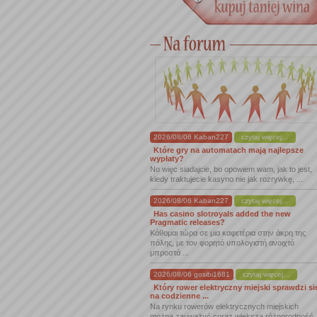
2026/08/06 Kaban227
czytaj więcej...
Które gry na automatach mają najlepsze
wypłaty?
No więc siadajcie, bo opowiem wam, jak to jest,
kiedy traktujecie kasyno nie jak rozrywkę, ...
2026/08/06 Kaban227
czytaj więcej...
Has casino slotroyals added the new
Pragmatic releases?
Κάθομαι τώρα σε μια καφετέρια στην άκρη της
πόλης, με τον φορητό υπολογιστή ανοιχτό
μπροστά ...
2026/08/06 gosibi1681
czytaj więcej...
Który rower elektryczny miejski sprawdzi si
na codzienne ...
Na rynku rowerów elektrycznych miejskich
można zauważyć coraz większą różnorodność