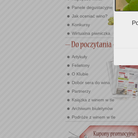
Panele degustacyjne
Jak oceniać wino?
Po
Konkursy
Wirtualna piwniczka
Artykuły
Felietony
O Klubie
Dobór sera do wina
Partnerzy
Książka z winem w tle
Archiwum biuletynów
Podróże z winem w tle