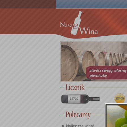
12405
14720
Najlepsze wina!