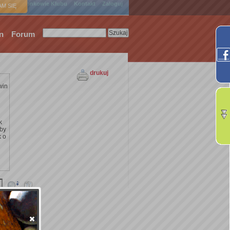
ówna
Członkowie Klubu
Kontakt
Zaloguj
M SIĘ
n
Forum
drukuj
win
k
żby
k o