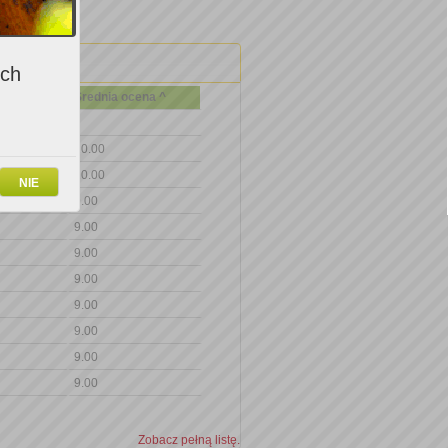
ich
Średnia ocena ^
10.00
10.00
NIE
9.00
9.00
9.00
9.00
9.00
9.00
9.00
9.00
Zobacz pełną listę.