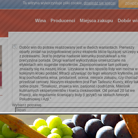
Strona gł
Ta witryna wykorzystuje pliki cookie,
dowiedz się więcej
ZGADZA
Wina
Producenci
Miejsca zakupu
Dobór wi
Dobór win do potraw realizowany jest w dwóch wariantach. Pierwszy
oparty został na przygotowanej przez eksperta liście łączącej szczepy 
z potrawami. Jest to jedynie nadanie kierunku poszukiwań a nie
precyzyjna porada. Drugi wariant wykorzystuje umieszczane na
etykietach win sugestie importerów. Zaproponowane tam potrawy
znalazły się na naszej liście. Uzyskane w ten sposób listy win można w
kolejnym kroku poddać filtracji używając do tego własnych kryteriów, ja
kraj pochodzenia wina, producent, ocena, miejsce zakupu, czy chocia
przedział cenowy. Naszym ekspertem jest Pan Tadeusz Kuncy, który ta
sobie pisze: ''Smakosz, znawca win, pasjonat i podróżnik. Miłośnik
kulinarnych eksperymentów i łowca ciekawostek. Od ponad 20 lat we
Francji, ale regularnie ścierający buty (i język!) na stołach Ameryki
Południowej i Azji.''
Wybierz potrawę.
Dodaj kryterium wyszukiwania.