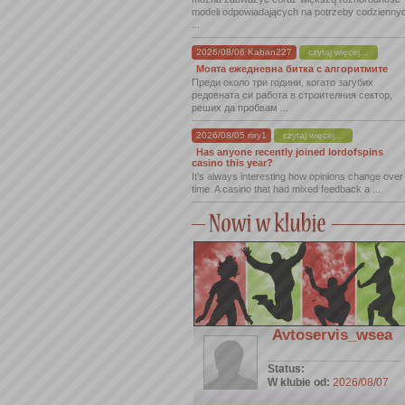
modeli odpowiadających na potrzeby codzienny
...
2026/08/06 Kaban227
czytaj więcej...
Моята ежедневна битка с алгоритмите
Преди около три години, когато загубих
редовната си работа в строителния сектор,
реших да пробвам ...
2026/08/05 rixy1
czytaj więcej...
Has anyone recently joined lordofspins
casino this year?
It's always interesting how opinions change over
time. A casino that had mixed feedback a ...
Avtoservis_wsea
Status:
W klubie od:
2026/08/07