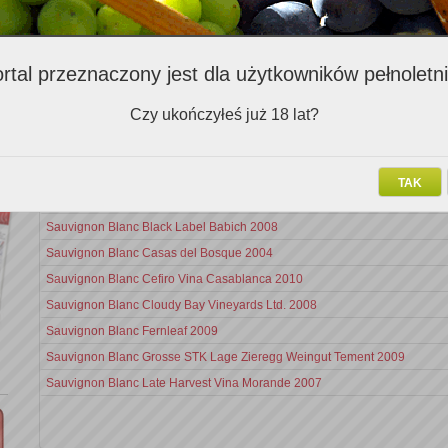
Zalecenia ekspertów (489)
rtal przeznaczony jest dla użytkowników pełnoletn
Nazwa v
Czy ukończyłeś już 18 lat?
Sauvignon Blanc Merveilleux Weingut Sabathi 2003 Magnum
Sauvignon Blanc Nobilo Icon 2010
TAK
Mariapaz Sauvignon Blanc 2011
Sauvignon Blanc Black Label Babich 2008
Sauvignon Blanc Casas del Bosque 2004
Sauvignon Blanc Cefiro Vina Casablanca 2010
Sauvignon Blanc Cloudy Bay Vineyards Ltd. 2008
Sauvignon Blanc Fernleaf 2009
Sauvignon Blanc Grosse STK Lage Zieregg Weingut Tement 2009
Sauvignon Blanc Late Harvest Vina Morande 2007