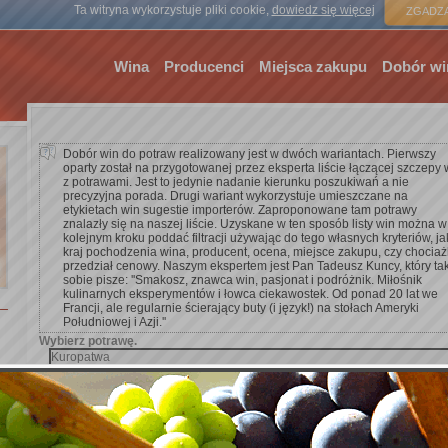
Strona gł
Ta witryna wykorzystuje pliki cookie,
dowiedz się więcej
ZGADZA
Wina
Producenci
Miejsca zakupu
Dobór wi
Dobór win do potraw realizowany jest w dwóch wariantach. Pierwszy
oparty został na przygotowanej przez eksperta liście łączącej szczepy 
z potrawami. Jest to jedynie nadanie kierunku poszukiwań a nie
precyzyjna porada. Drugi wariant wykorzystuje umieszczane na
etykietach win sugestie importerów. Zaproponowane tam potrawy
znalazły się na naszej liście. Uzyskane w ten sposób listy win można w
kolejnym kroku poddać filtracji używając do tego własnych kryteriów, ja
kraj pochodzenia wina, producent, ocena, miejsce zakupu, czy chocia
przedział cenowy. Naszym ekspertem jest Pan Tadeusz Kuncy, który ta
sobie pisze: ''Smakosz, znawca win, pasjonat i podróżnik. Miłośnik
kulinarnych eksperymentów i łowca ciekawostek. Od ponad 20 lat we
Francji, ale regularnie ścierający buty (i język!) na stołach Ameryki
Południowej i Azji.''
Wybierz potrawę.
Dodaj kryterium wyszukiwania.