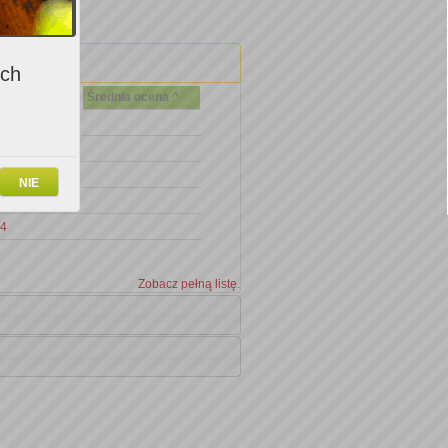
ich
Średnia ocena ^
NIE
04
Zobacz pełną listę.