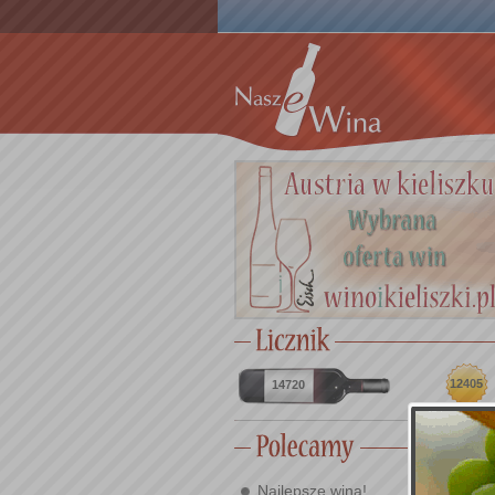
12405
14720
Najlepsze wina!