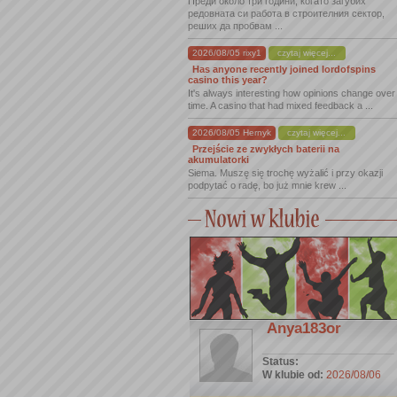
Преди около три години, когато загубих
редовната си работа в строителния сектор,
реших да пробвам ...
2026/08/05 rixy1
czytaj więcej...
Has anyone recently joined lordofspins
casino this year?
It's always interesting how opinions change over
time. A casino that had mixed feedback a ...
2026/08/05 Hernyk
czytaj więcej...
Przejście ze zwykłych baterii na
akumulatorki
Siema. Muszę się trochę wyżalić i przy okazji
podpytać o radę, bo już mnie krew ...
Anya183or
Status:
W klubie od:
2026/08/06