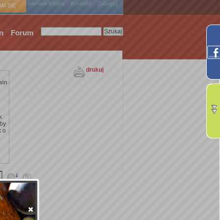
ówna
Członkowie Klubu
Kontakt
Zaloguj
M SIĘ
n
Forum
drukuj
win
k
żby
k o