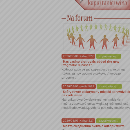
2026/08/06 Kaban227
czytaj więcej...
Has casino slotroyals added the new
Pragmatic releases?
Κάθομαι τώρα σε μια καφετέρια στην άκρη της
πόλης, με τον φορητό υπολογιστή ανοιχτό
μπροστά ...
2026/08/06 gosibi1681
czytaj więcej...
Który rower elektryczny miejski sprawdzi si
na codzienne ...
Na rynku rowerów elektrycznych miejskich
można zauważyć coraz większą różnorodność
modeli odpowiadających na potrzeby codzienny
...
2026/08/06 Kaban227
czytaj więcej...
Моята ежедневна битка с алгоритмите