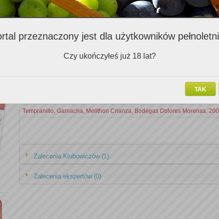
Zalecenia importerów (4)
rtal przeznaczony jest dla użytkowników pełnoletn
Nazwa v
Czy ukończyłeś już 18 lat?
Bonarda Finca La Linda Bodega Luigi Bosca 2006
Chateau Roslane Blanc Premier Cru Les Celliers de Meknes 2005
TAK
Prine, Bianco Delle Venezie, Bosco del Merlo
Tempranillo, Garnacha, Melithon Crianza, Bodegas Dolores Morenas, 20
Zalecenia Klubowiczów (1)
Zalecenia ekspertów (0)