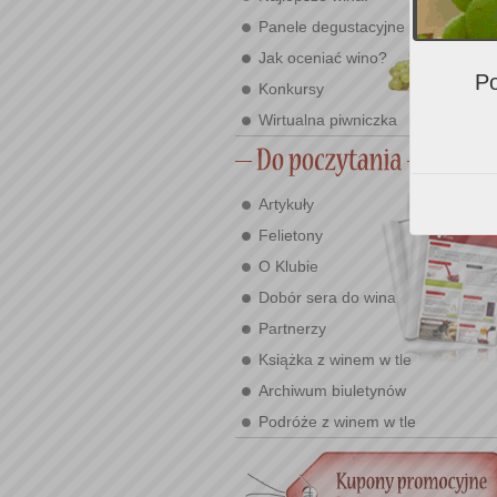
Panele degustacyjne
Jak oceniać wino?
Po
Konkursy
Wirtualna piwniczka
Artykuły
Felietony
O Klubie
Dobór sera do wina
Partnerzy
Książka z winem w tle
Archiwum biuletynów
Podróże z winem w tle