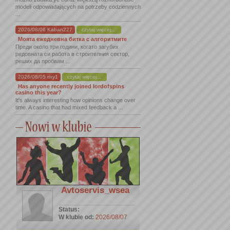
modeli odpowiadających na potrzeby codziennych
...
2026/08/06 Kaban227
czytaj więcej...
Моята ежедневна битка с алгоритмите
Преди около три години, когато загубих
редовната си работа в строителния сектор,
реших да пробвам ...
2026/08/05 rixy1
czytaj więcej...
Has anyone recently joined lordofspins
casino this year?
It's always interesting how opinions change over
time. A casino that had mixed feedback a ...
Avtoservis_wsea
Status:
W klubie od:
2026/08/07