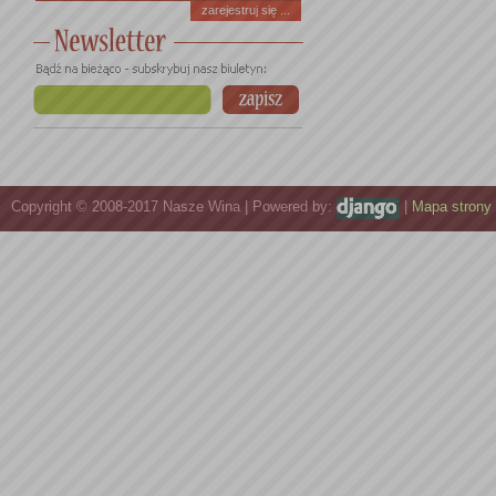
zarejestruj się ...
Copyright © 2008-2017 Nasze Wina | Powered by:
|
Mapa strony