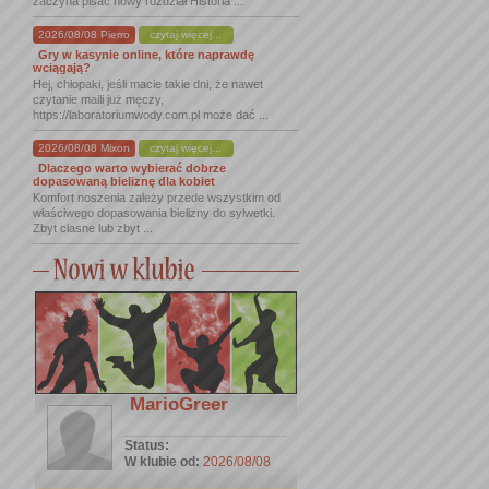
zaczyna pisać nowy rozdział Historia ...
2026/08/08 Pierro
czytaj więcej...
Gry w kasynie online, które naprawdę
wciągają?
Hej, chłopaki, jeśli macie takie dni, że nawet
czytanie maili już męczy,
https://laboratoriumwody.com.pl może dać ...
2026/08/08 Mixon
czytaj więcej...
Dlaczego warto wybierać dobrze
dopasowaną bieliznę dla kobiet
Komfort noszenia zależy przede wszystkim od
właściwego dopasowania bielizny do sylwetki.
Zbyt ciasne lub zbyt ...
MarioGreer
Status:
W klubie od:
2026/08/08