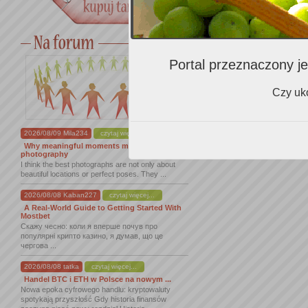
Zalecenia i
Zalecenia e
Portal przeznaczony je
Czy uko
2026/08/09 Mila234
czytaj więcej...
Why meaningful moments matter in
photography
I think the best photographs are not only about
beautiful locations or perfect poses. They ...
2026/08/08 Kaban227
czytaj więcej...
A Real-World Guide to Getting Started With
Mostbet
Скажу чесно: коли я вперше почув про
популярні крипто казино, я думав, що це
чергова ...
2026/08/08 tatka
czytaj więcej...
Handel BTC i ETH w Polsce na nowym ...
Nowa epoka cyfrowego handlu: kryptowaluty
spotykają przyszłość Gdy historia finansów