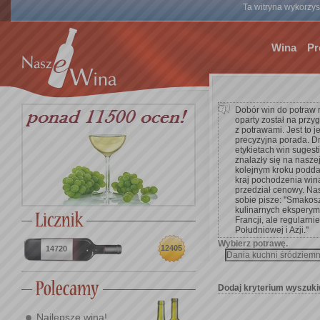
Ta witryna wykorzyst
Wina
Pr
Dobór win do potraw 
oparty został na przy
z potrawami. Jest to 
precyzyjna porada. D
etykietach win suges
znalazły się na nasze
kolejnym kroku poddać 
kraj pochodzenia win
przedział cenowy. Na
sobie pisze: ''Smakos
kulinarnych eksperym
Francji, ale regularnie
Południowej i Azji.''
Wybierz potrawę.
12405
14720
Dodaj kryterium wyszuki
Najlepsze wina!