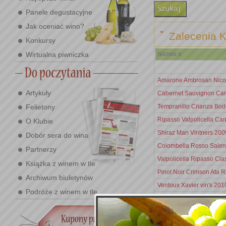
Panele degustacyjne
Jak oceniać wino?
Zalecenia K
Konkursy
Wirtualna piwniczka
Nazwa v
Amarone Ambrosan Nicol
Artykuły
Cabernet Sauvignon Car
Felietony
Tempranillo Crianza Bo
Ripasso Valpolicella Can
O Klubie
Shiraz Man Vintners 200
Dobór sera do wina
Colombella Rosso Salen
Partnerzy
Valpolicella Ripasso Cl
Książka z winem w tle
Pinot Noir Crimson Ata 
Archiwum biuletynów
Ventoux Xavier vin's 201
Podróże z winem w tle