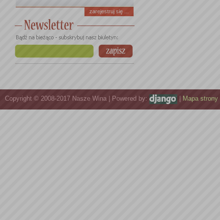
zarejestruj się ...
Copyright © 2008-2017 Nasze Wina | Powered by:
|
Mapa strony