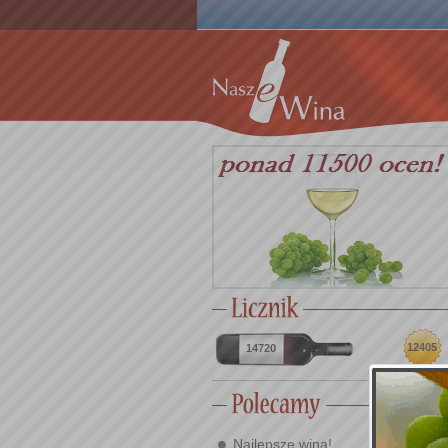
12405
14720
Najlepsze wina!