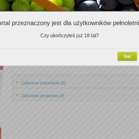
Zalecenia Klubowiczów (2)
rtal przeznaczony jest dla użytkowników pełnoletn
Nazwa v
Czy ukończyłeś już 18 lat?
Cabernet Sauvignon Carmenere Gran Cuvee Vina William Fevre 2006
Vespral Gran Reserva Batvins R. E. 2005
TAK
Zalecenia importerów (2)
Zalecenia ekspertów (0)