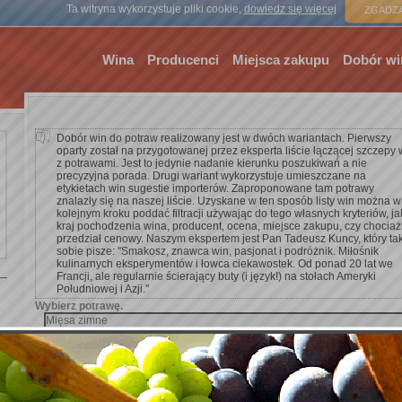
Strona gł
Ta witryna wykorzystuje pliki cookie,
dowiedz się więcej
ZGADZA
Wina
Producenci
Miejsca zakupu
Dobór wi
Dobór win do potraw realizowany jest w dwóch wariantach. Pierwszy
oparty został na przygotowanej przez eksperta liście łączącej szczepy 
z potrawami. Jest to jedynie nadanie kierunku poszukiwań a nie
precyzyjna porada. Drugi wariant wykorzystuje umieszczane na
etykietach win sugestie importerów. Zaproponowane tam potrawy
znalazły się na naszej liście. Uzyskane w ten sposób listy win można w
kolejnym kroku poddać filtracji używając do tego własnych kryteriów, ja
kraj pochodzenia wina, producent, ocena, miejsce zakupu, czy chocia
przedział cenowy. Naszym ekspertem jest Pan Tadeusz Kuncy, który ta
sobie pisze: ''Smakosz, znawca win, pasjonat i podróżnik. Miłośnik
kulinarnych eksperymentów i łowca ciekawostek. Od ponad 20 lat we
Francji, ale regularnie ścierający buty (i język!) na stołach Ameryki
Południowej i Azji.''
Wybierz potrawę.
Dodaj kryterium wyszukiwania.