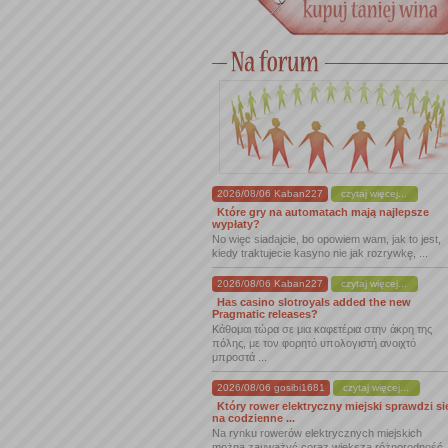
2026/08/06 Kaban227
czytaj więcej...
Które gry na automatach mają najlepsze
wypłaty?
No więc siadajcie, bo opowiem wam, jak to jest,
kiedy traktujecie kasyno nie jak rozrywkę, ...
2026/08/06 Kaban227
czytaj więcej...
Has casino slotroyals added the new
Pragmatic releases?
Κάθομαι τώρα σε μια καφετέρια στην άκρη της
πόλης, με τον φορητό υπολογιστή ανοιχτό
μπροστά ...
2026/08/06 gosibi1681
czytaj więcej...
Który rower elektryczny miejski sprawdzi si
na codzienne ...
Na rynku rowerów elektrycznych miejskich
można zauważyć coraz większą różnorodność