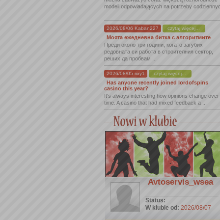
modeli odpowiadających na potrzeby codzienny
...
2026/08/06 Kaban227
czytaj więcej...
Моята ежедневна битка с алгоритмите
Преди около три години, когато загубих
редовната си работа в строителния сектор,
реших да пробвам ...
2026/08/05 rixy1
czytaj więcej...
Has anyone recently joined lordofspins
casino this year?
It's always interesting how opinions change over
time. A casino that had mixed feedback a ...
Avtoservis_wsea
Status:
W klubie od:
2026/08/07