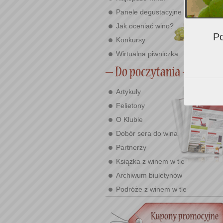
Panele degustacyjne
Jak oceniać wino?
Po
Konkursy
Wirtualna piwniczka
Artykuły
Felietony
O Klubie
Dobór sera do wina
Partnerzy
Książka z winem w tle
Archiwum biuletynów
Podróże z winem w tle