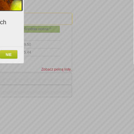
ich
Średnia ocena ^
9.50
5.44
NIE
Zobacz pełną listę.