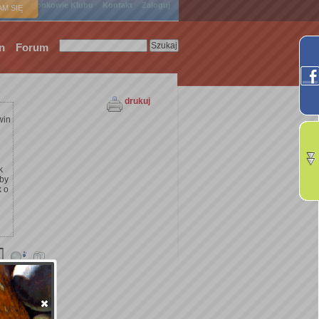
ówna
Członkowie Klubu
Kontakt
Zaloguj
M SIĘ
n
Forum
drukuj
win
k
żby
k o