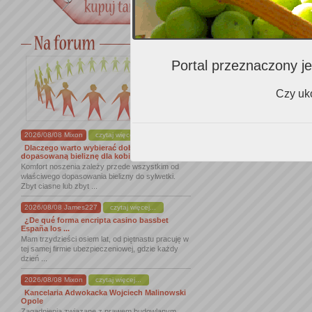
Portal przeznaczony je
Czy uko
2026/08/08 Mixon
czytaj więcej...
Dlaczego warto wybierać dobrze
dopasowaną bieliznę dla kobiet
Komfort noszenia zależy przede wszystkim od
właściwego dopasowania bielizny do sylwetki.
Zbyt ciasne lub zbyt ...
2026/08/08 James227
czytaj więcej...
¿De qué forma encripta casino bassbet
España los ...
Mam trzydzieści osiem lat, od piętnastu pracuję w
tej samej firmie ubezpieczeniowej, gdzie każdy
dzień ...
2026/08/08 Mixon
czytaj więcej...
Kancelaria Adwokacka Wojciech Malinowski
Opole
Zagadnienia związane z prawem budowlanym