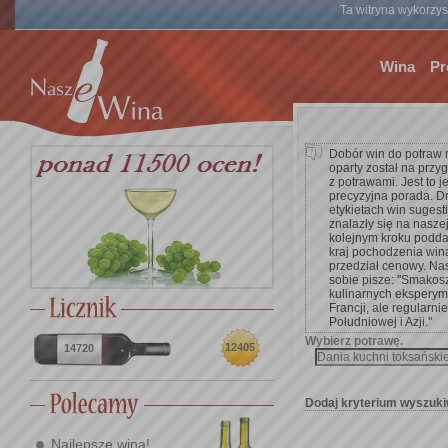
Ta witryna wykorzyst
Wina
Pr
Dobór win do potraw 
oparty został na przy
z potrawami. Jest to 
precyzyjna porada. D
etykietach win suges
znalazły się na nasze
kolejnym kroku poddać 
kraj pochodzenia win
przedział cenowy. Na
sobie pisze: ''Smakos
kulinarnych eksperym
Francji, ale regularnie
Południowej i Azji.''
Wybierz potrawę.
12405
14720
Dodaj kryterium wyszuki
Najlepsze wina!