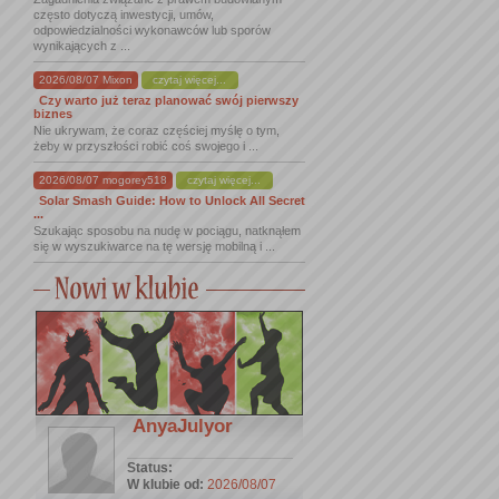
często dotyczą inwestycji, umów,
odpowiedzialności wykonawców lub sporów
wynikających z ...
2026/08/07 Mixon
czytaj więcej...
Czy warto już teraz planować swój pierwszy
biznes
Nie ukrywam, że coraz częściej myślę o tym,
żeby w przyszłości robić coś swojego i ...
2026/08/07 mogorey518
czytaj więcej...
Solar Smash Guide: How to Unlock All Secret
...
Szukając sposobu na nudę w pociągu, natknąłem
się w wyszukiwarce na tę wersję mobilną i ...
AnyaJulyor
Status:
W klubie od:
2026/08/07