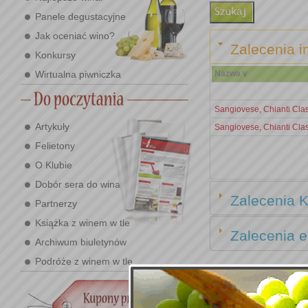
Panele degustacyjne
Jak oceniać wino?
Zalecenia i
Konkursy
Wirtualna piwniczka
Nazwa v
Sangiovese, Chianti Clas
Artykuły
Sangiovese, Chianti Cla
Felietony
O Klubie
Dobór sera do wina
Zalecenia K
Partnerzy
Książka z winem w tle
Zalecenia e
Archiwum biuletynów
Podróże z winem w tle