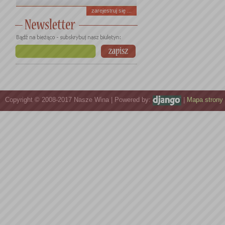
zarejestruj się ...
Copyright © 2008-2017 Nasze Wina | Powered by:
|
Mapa strony