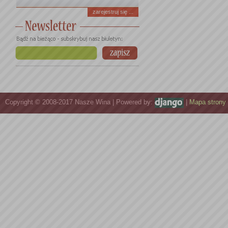
zarejestruj się ...
Copyright © 2008-2017 Nasze Wina | Powered by:
|
Mapa strony