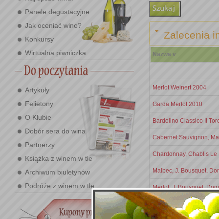
Panele degustacyjne
Jak oceniać wino?
Zalecenia i
Konkursy
Wirtualna piwniczka
Nazwa v
Merlot Weinert 2004
Artykuły
Felietony
Garda Merlot 2010
O Klubie
Bardolino Classico Il To
Dobór sera do wina
Cabernet Sauvignon, Mal
Partnerzy
Chardonnay, Chablis Le 
Książka z winem w tle
Malbec, J. Bousquet, D
Archiwum biuletynów
Podróże z winem w tle
Merlot, J. Bousquet, Do
Montepulciano, Sunnae 