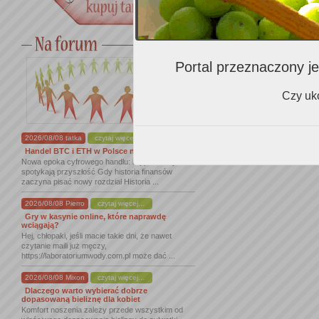
Pinot Noir Blauburgunde
Portal przeznaczony je
Zalecenia K
Czy uko
Zalecenia e
2026/08/08 tatka
czytaj więcej...
Handel BTC i ETH w Polsce na nowym ...
Nowa epoka cyfrowego handlu: kryptowaluty
spotykają przyszłość Gdy historia finansów
zaczyna pisać nowy rozdział Historia ...
2026/08/08 Pierro
czytaj więcej...
Gry w kasynie online, które naprawdę
wciągają?
Hej, chłopaki, jeśli macie takie dni, że nawet
czytanie maili już męczy,
https://laboratoriumwody.com.pl może dać ...
2026/08/08 Mixon
czytaj więcej...
Dlaczego warto wybierać dobrze
dopasowaną bieliznę dla kobiet
Komfort noszenia zależy przede wszystkim od