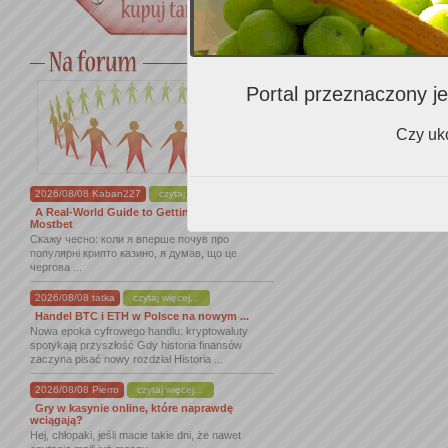
Portal przeznaczony je
Czy uko
2026/08/08 Kaban227
czytaj więcej...
A Real-World Guide to Getting Started With
Mostbet
Скажу чесно: коли я вперше почув про
популярні крипто казино, я думав, що це
чергова ...
2026/08/08 tatka
czytaj więcej...
Handel BTC i ETH w Polsce na nowym ...
Nowa epoka cyfrowego handlu: kryptowaluty
spotykają przyszłość Gdy historia finansów
zaczyna pisać nowy rozdział Historia ...
2026/08/08 Pierro
czytaj więcej...
Gry w kasynie online, które naprawdę
wciągają?
Hej, chłopaki, jeśli macie takie dni, że nawet