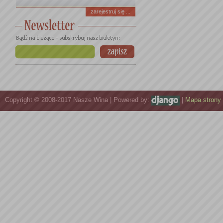
zarejestruj się ...
Copyright © 2008-2017 Nasze Wina | Powered by:
|
Mapa strony