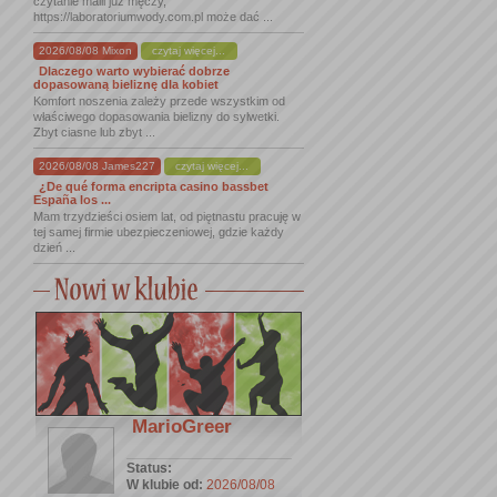
czytanie maili już męczy,
https://laboratoriumwody.com.pl może dać ...
2026/08/08 Mixon
czytaj więcej...
Dlaczego warto wybierać dobrze
dopasowaną bieliznę dla kobiet
Komfort noszenia zależy przede wszystkim od
właściwego dopasowania bielizny do sylwetki.
Zbyt ciasne lub zbyt ...
2026/08/08 James227
czytaj więcej...
¿De qué forma encripta casino bassbet
España los ...
Mam trzydzieści osiem lat, od piętnastu pracuję w
tej samej firmie ubezpieczeniowej, gdzie każdy
dzień ...
MarioGreer
Status:
W klubie od:
2026/08/08