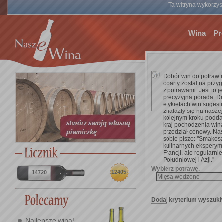
Ta witryna wykorzyst
Wina
Pr
Dobór win do potraw 
oparty został na przy
z potrawami. Jest to 
precyzyjna porada. D
etykietach win suges
znalazły się na nasze
kolejnym kroku poddać 
kraj pochodzenia win
przedział cenowy. Na
sobie pisze: ''Smakos
kulinarnych eksperym
Francji, ale regularnie
Południowej i Azji.''
Wybierz potrawę.
12405
14720
Dodaj kryterium wyszuki
Najlepsze wina!