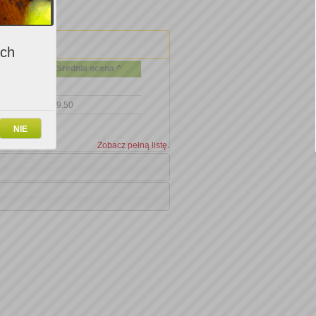
ich
Średnia ocena ^
9.50
NIE
Zobacz pełną listę.