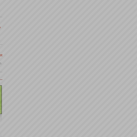
y
et
m