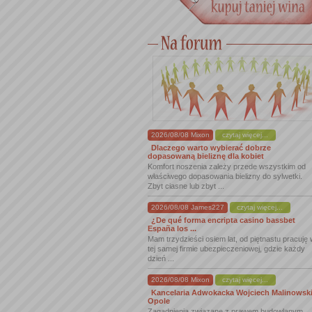
2026/08/08 Mixon
czytaj więcej...
Dlaczego warto wybierać dobrze
dopasowaną bieliznę dla kobiet
Komfort noszenia zależy przede wszystkim od
właściwego dopasowania bielizny do sylwetki.
Zbyt ciasne lub zbyt ...
2026/08/08 James227
czytaj więcej...
¿De qué forma encripta casino bassbet
España los ...
Mam trzydzieści osiem lat, od piętnastu pracuję
tej samej firmie ubezpieczeniowej, gdzie każdy
dzień ...
2026/08/08 Mixon
czytaj więcej...
Kancelaria Adwokacka Wojciech Malinowsk
Opole
Zagadnienia związane z prawem budowlanym