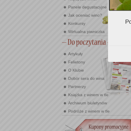
Panele degustacyjne
Jak oceniać wino?
Po
Konkursy
Wirtualna piwniczka
Artykuły
Felietony
O Klubie
Dobór sera do wina
Partnerzy
Książka z winem w tle
Archiwum biuletynów
Podróże z winem w tle