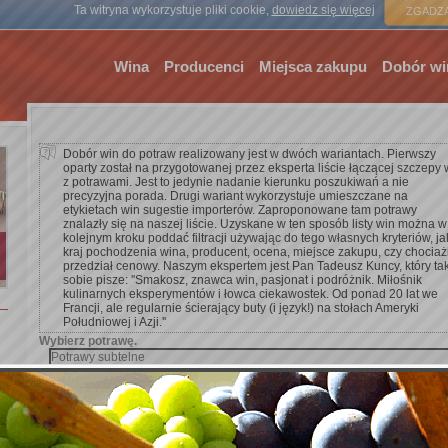
Strona gł
Ta witryna wykorzystuje pliki cookie,
dowiedz się więcej
ZGADZA
Wina
Producenci
Miejsca zakupu
Dobór wi
Dobór win do potraw realizowany jest w dwóch wariantach. Pierwszy
oparty został na przygotowanej przez eksperta liście łączącej szczepy 
z potrawami. Jest to jedynie nadanie kierunku poszukiwań a nie
precyzyjna porada. Drugi wariant wykorzystuje umieszczane na
etykietach win sugestie importerów. Zaproponowane tam potrawy
znalazły się na naszej liście. Uzyskane w ten sposób listy win można w
kolejnym kroku poddać filtracji używając do tego własnych kryteriów, ja
kraj pochodzenia wina, producent, ocena, miejsce zakupu, czy chocia
przedział cenowy. Naszym ekspertem jest Pan Tadeusz Kuncy, który ta
sobie pisze: ''Smakosz, znawca win, pasjonat i podróżnik. Miłośnik
kulinarnych eksperymentów i łowca ciekawostek. Od ponad 20 lat we
Francji, ale regularnie ścierający buty (i język!) na stołach Ameryki
Południowej i Azji.''
Wybierz potrawę.
Dodaj kryterium wyszukiwania.