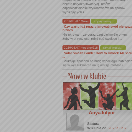
często dotyczą inwestycji, umów,
odpowiedzialności wykonawców lub sporów
wynikających z ...
2026/08/07 Mixon
czytaj więcej...
Czy warto już teraz planować swój pierwsz
biznes
Nie ukrywam, że coraz częściej myślę o tym,
żeby w przyszłości robić coś swojego i ...
2026/08/07 mogorey518
czytaj więcej...
Solar Smash Guide: How to Unlock All Secr
...
Szukając sposobu na nudę w pociągu, natknąłe
się w wyszukiwarce na tę wersję mobilną i ...
AnyaJulyor
Status:
W klubie od:
2026/08/07