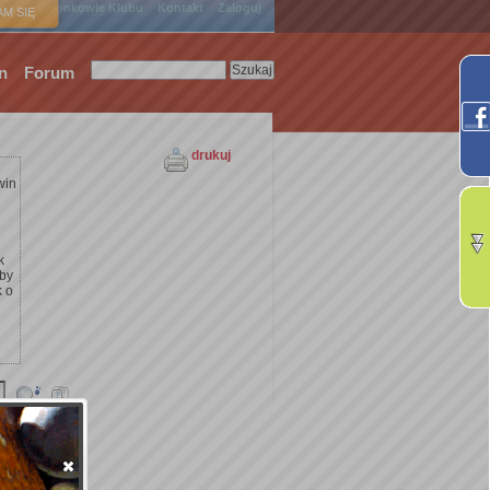
ówna
Członkowie Klubu
Kontakt
Zaloguj
M SIĘ
n
Forum
drukuj
win
k
żby
k o