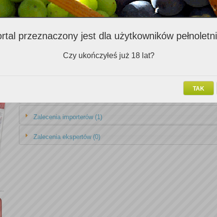
Zalecenia Klubowiczów (1)
rtal przeznaczony jest dla użytkowników pełnoletn
Nazwa v
Czy ukończyłeś już 18 lat?
Cabernet Sauvignon Carmenere Gran Cuvee Vina William Fevre 2006
TAK
Zalecenia importerów (1)
Zalecenia ekspertów (0)