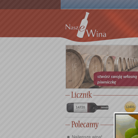
12405
14720
Najlepsze wina!