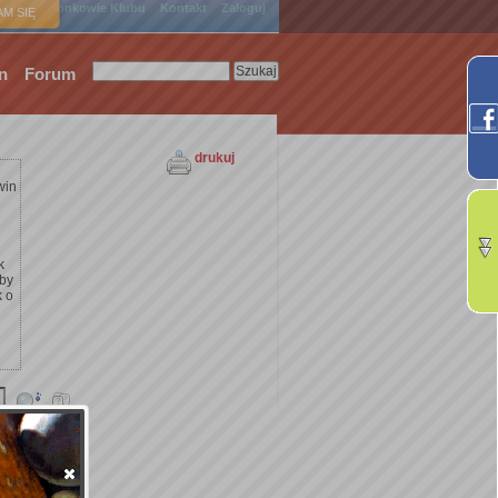
ówna
Członkowie Klubu
Kontakt
Zaloguj
M SIĘ
n
Forum
drukuj
win
k
żby
k o