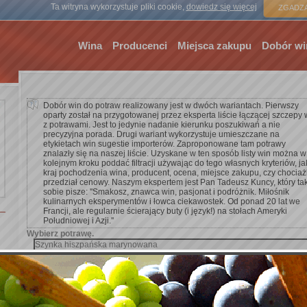
Strona gł
Ta witryna wykorzystuje pliki cookie,
dowiedz się więcej
ZGADZA
Wina
Producenci
Miejsca zakupu
Dobór wi
Dobór win do potraw realizowany jest w dwóch wariantach. Pierwszy
oparty został na przygotowanej przez eksperta liście łączącej szczepy 
z potrawami. Jest to jedynie nadanie kierunku poszukiwań a nie
precyzyjna porada. Drugi wariant wykorzystuje umieszczane na
etykietach win sugestie importerów. Zaproponowane tam potrawy
znalazły się na naszej liście. Uzyskane w ten sposób listy win można w
kolejnym kroku poddać filtracji używając do tego własnych kryteriów, ja
kraj pochodzenia wina, producent, ocena, miejsce zakupu, czy chocia
przedział cenowy. Naszym ekspertem jest Pan Tadeusz Kuncy, który ta
sobie pisze: ''Smakosz, znawca win, pasjonat i podróżnik. Miłośnik
kulinarnych eksperymentów i łowca ciekawostek. Od ponad 20 lat we
Francji, ale regularnie ścierający buty (i język!) na stołach Ameryki
Południowej i Azji.''
Wybierz potrawę.
Dodaj kryterium wyszukiwania.