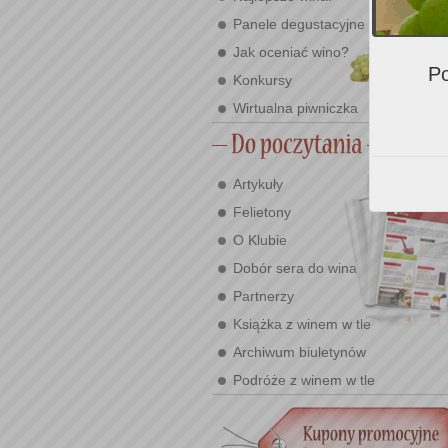
Panele degustacyjne
Jak oceniać wino?
Po
Konkursy
Wirtualna piwniczka
Artykuły
Felietony
O Klubie
Dobór sera do wina
Partnerzy
Książka z winem w tle
Archiwum biuletynów
Podróże z winem w tle