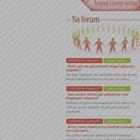
2026/08/06 Kaban227
czytaj więcej...
Które gry na automatach mają najlepsze
wypłaty?
No więc siadajcie, bo opowiem wam, jak to jest,
kiedy traktujecie kasyno nie jak rozrywkę, ...
2026/08/06 Kaban227
czytaj więcej...
Has casino slotroyals added the new
Pragmatic releases?
Κάθομαι τώρα σε μια καφετέρια στην άκρη της
πόλης, με τον φορητό υπολογιστή ανοιχτό
μπροστά ...
2026/08/06 gosibi1681
czytaj więcej...
Który rower elektryczny miejski sprawdzi si
na codzienne ...
Na rynku rowerów elektrycznych miejskich
można zauważyć coraz większą różnorodność