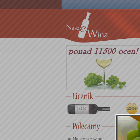
12405
14720
Najlepsze wina!