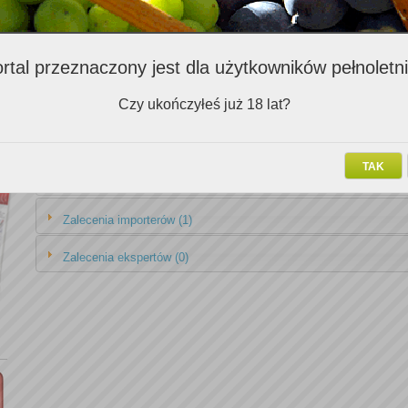
Zalecenia Klubowiczów (1)
rtal przeznaczony jest dla użytkowników pełnoletn
Nazwa v
Czy ukończyłeś już 18 lat?
Cabernet Sauvignon Carmenere Gran Cuvee Vina William Fevre 2006
TAK
Zalecenia importerów (1)
Zalecenia ekspertów (0)