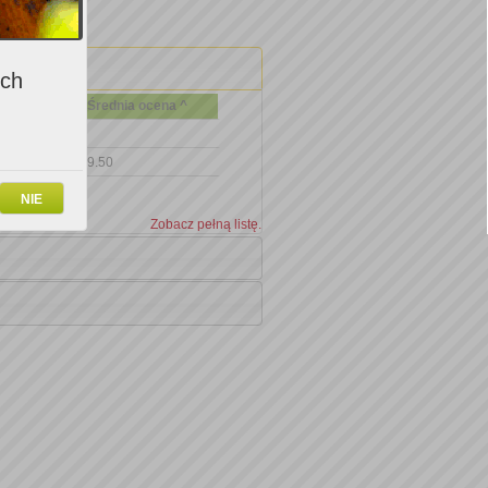
ich
Średnia ocena ^
9.50
NIE
Zobacz pełną listę.