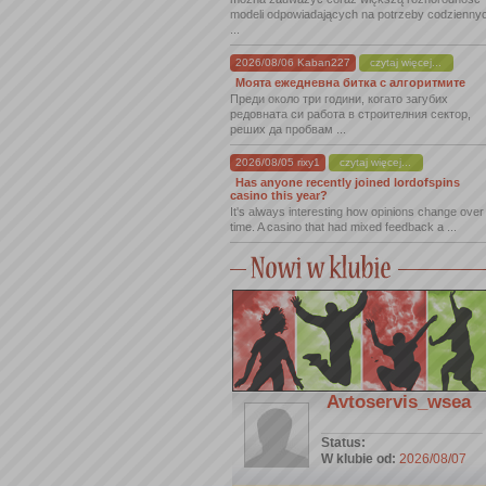
modeli odpowiadających na potrzeby codzienny
...
2026/08/06 Kaban227
czytaj więcej...
Моята ежедневна битка с алгоритмите
Преди около три години, когато загубих
редовната си работа в строителния сектор,
реших да пробвам ...
2026/08/05 rixy1
czytaj więcej...
Has anyone recently joined lordofspins
casino this year?
It's always interesting how opinions change over
time. A casino that had mixed feedback a ...
Avtoservis_wsea
Status:
W klubie od:
2026/08/07