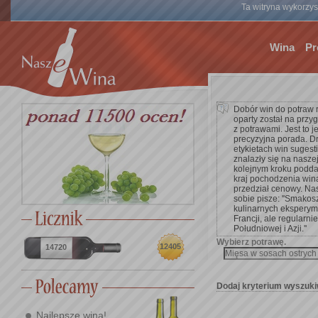
Ta witryna wykorzyst
Wina
Pr
Dobór win do potraw 
oparty został na przy
z potrawami. Jest to 
precyzyjna porada. D
etykietach win suges
znalazły się na nasze
kolejnym kroku poddać 
kraj pochodzenia win
przedział cenowy. Na
sobie pisze: ''Smakos
kulinarnych eksperym
Francji, ale regularnie
Południowej i Azji.''
Wybierz potrawę.
12405
14720
Dodaj kryterium wyszuki
Najlepsze wina!