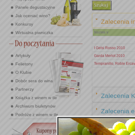
Panele degustacyjne
Jak oceniać wino?
Zalecenia i
Konkursy
Wirtualna piwniczka
Nazwa v
I Gelsi Rosso 2010
Artykuły
Garda Merlot 2010
Felietony
Tempranillo, Roble Ercav
O Klubie
Dobór sera do wina
Partnerzy
Zalecenia K
Książka z winem w tle
Archiwum biuletynów
Zalecenia e
Podróże z winem w tle