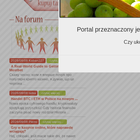
Portal przeznaczony je
Czy uko
2026/08/08 Kaban227
czytaj więcej...
A Real-World Guide to Getting Started With
Mostbet
Скажу чесно: коли я вперше почув про
популярні крипто казино, я думав, що це
чергова ...
2026/08/08 tatka
czytaj więcej...
Handel BTC i ETH w Polsce na nowym ...
Nowa epoka cyfrowego handlu: kryptowaluty
spotykają przyszłość Gdy historia finansów
zaczyna pisać nowy rozdział Historia ...
2026/08/08 Pierro
czytaj więcej...
Gry w kasynie online, które naprawdę
wciągają?
Hej, chłopaki, jeśli macie takie dni, że nawet