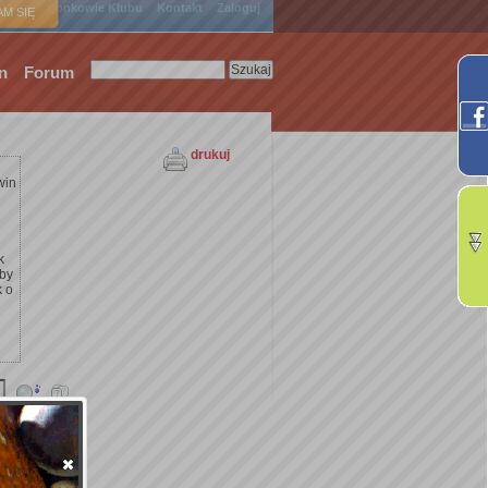
ówna
Członkowie Klubu
Kontakt
Zaloguj
M SIĘ
n
Forum
drukuj
win
k
żby
k o