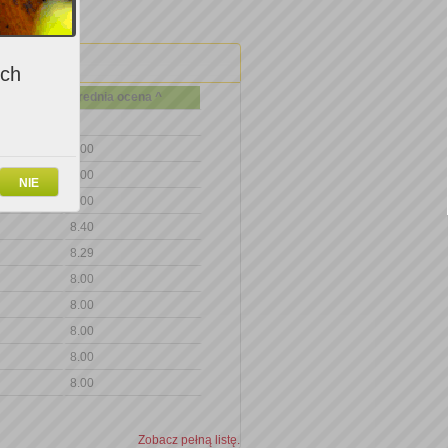
ich
Średnia ocena ^
9.00
9.00
NIE
9.00
8.40
8.29
8.00
8.00
8.00
8.00
8.00
Zobacz pełną listę.