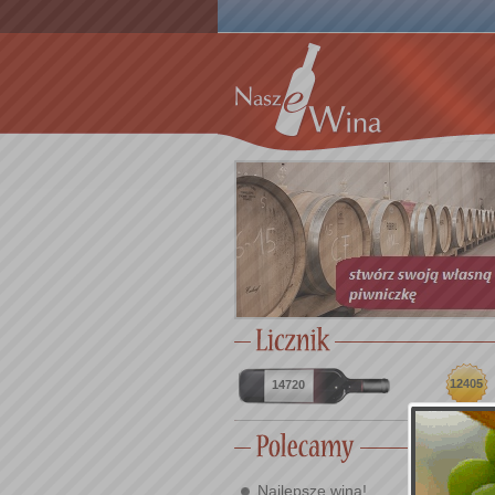
12405
14720
Najlepsze wina!