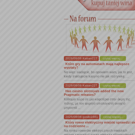
2026/08/06 Kaban227
czytaj więcej...
Które gry na automatach mają najlepsze
wypłaty?
No więc siadajcie, bo opowiem wam, jak to jest,
kiedy traktujecie kasyno nie jak rozrywkę, ...
2026/08/06 Kaban227
czytaj więcej...
Has casino slotroyals added the new
Pragmatic releases?
Κάθομαι τώρα σε μια καφετέρια στην άκρη της
πόλης, με τον φορητό υπολογιστή ανοιχτό
μπροστά ...
2026/08/06 gosibi1681
czytaj więcej...
Który rower elektryczny miejski sprawdzi si
na codzienne ...
Na rynku rowerów elektrycznych miejskich
można zauważyć coraz większą różnorodność