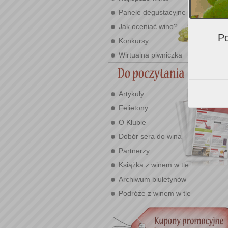
Panele degustacyjne
Jak oceniać wino?
Po
Konkursy
Wirtualna piwniczka
Artykuły
Felietony
O Klubie
Dobór sera do wina
Partnerzy
Książka z winem w tle
Archiwum biuletynów
Podróże z winem w tle