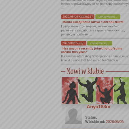
modeli odpowiadających na potrzeby codzienny
...
2026/08/06 Kaban227
czytaj więcej...
Моята ежедневна битка с алгоритмите
Преди около три години, когато загубих
редовната си работа в строителния сектор,
реших да пробвам ...
2026/08/05 rixy1
czytaj więcej...
Has anyone recently joined lordofspins
casino this year?
It's always interesting how opinions change over
time. A casino that had mixed feedback a ...
Anya183or
Status:
W klubie od:
2026/08/06