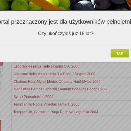
Zalecenia importerów (172)
rtal przeznaczony jest dla użytkowników pełnoletn
Nazwa v
Czy ukończyłeś już 18 lat?
Cabernet Sauvignon, Marques de Grinon, 2003
Saint Laurent, Silver Lake St. Laurent, Weingut Willi Opitz, 2005
TAK
Senorio de Sarria Gran Reserva 1977
Esporao Reserva Tinto Finagra S.A. 2006
Amarone della Valpolicella "La Rosta" Degani 2008
Chateau Haut-Myles Medoc Chateau Haut-Myles 2004
Monastrell Barrica Especial Laudum Bodegas Bocopa 2008
Syrah Pianadeicieli 2009
Tempranillo Roble Vinedos Tamaral 2006
Tempranillo, Garnacha Rioja Reserva Lagunilla 2004