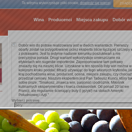
Strona gł
Ta witryna wykorzystuje pliki cookie,
dowiedz się więcej
ZGADZA
Wina
Producenci
Miejsca zakupu
Dobór wi
Dobór win do potraw realizowany jest w dwóch wariantach. Pierwszy
oparty został na przygotowanej przez eksperta liście łączącej szczepy 
z potrawami. Jest to jedynie nadanie kierunku poszukiwań a nie
precyzyjna porada. Drugi wariant wykorzystuje umieszczane na
etykietach win sugestie importerów. Zaproponowane tam potrawy
znalazły się na naszej liście. Uzyskane w ten sposób listy win można w
kolejnym kroku poddać filtracji używając do tego własnych kryteriów, ja
kraj pochodzenia wina, producent, ocena, miejsce zakupu, czy chocia
przedział cenowy. Naszym ekspertem jest Pan Tadeusz Kuncy, który ta
sobie pisze: ''Smakosz, znawca win, pasjonat i podróżnik. Miłośnik
kulinarnych eksperymentów i łowca ciekawostek. Od ponad 20 lat we
Francji, ale regularnie ścierający buty (i język!) na stołach Ameryki
Południowej i Azji.''
Wybierz potrawę.
Dodaj kryterium wyszukiwania.