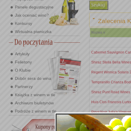
Panele degustacyjne
Jak oceniać wino?
Zalecenia K
Konkursy
Wirtualna piwniczka
Nazwa v
Cabernet Sauvignon Car
Artykuły
Felietony
Shiraz Stella Bella Wine
O Klubie
Regent Winnica Solaris 
Dobór sera do wina
Tempranillo Crianza Bo
Partnerzy
Shiraz Punt Road Wines
Książka z winem w tle
Huis Clos Francois Lurt
Archiwum biuletynów
Podróże z winem w tle
Pinot Noir Julia's Viney
Merlot Czarnogorski Pla