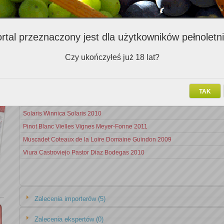
Zalecenia Klubowiczów (7)
rtal przeznaczony jest dla użytkowników pełnoletn
Nazwa v
Czy ukończyłeś już 18 lat?
Cabernet Sauvignon Carmenere Gran Cuvee Vina William Fevre 2006
Inzolia Funaro 2010
TAK
Merlot Regina Coeli Rose Viniarstvi Trpelka & Oulehla 2010
Solaris Winnica Solaris 2010
Pinot Blanc Vielles Vignes Meyer-Fonne 2011
Muscadet Coteaux de la Loire Domaine Guindon 2009
Viura Castroviejo Pastor Diaz Bodegas 2010
Zalecenia importerów (5)
Zalecenia ekspertów (0)