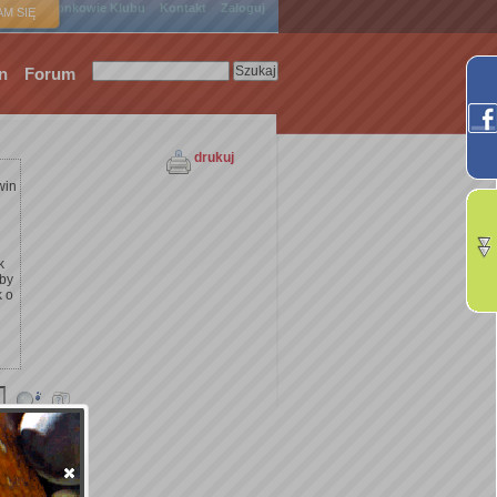
ówna
Członkowie Klubu
Kontakt
Zaloguj
M SIĘ
n
Forum
drukuj
win
k
żby
k o