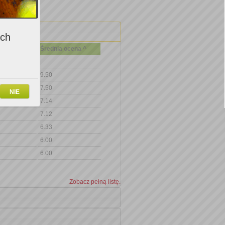
ich
Średnia ocena ^
9.50
7.50
NIE
7.14
7.12
6.33
6.00
6.00
Zobacz pełną listę.