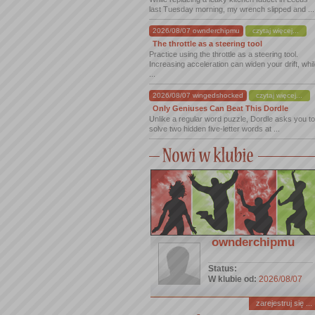
last Tuesday morning, my wrench slipped and ...
2026/08/07 ownderchipmu
czytaj więcej...
The throttle as a steering tool
Practice using the throttle as a steering tool.
Increasing acceleration can widen your drift, whi
...
2026/08/07 wingedshocked
czytaj więcej...
Only Geniuses Can Beat This Dordle
Unlike a regular word puzzle, Dordle asks you to
solve two hidden five-letter words at ...
ownderchipmu
Status:
W klubie od:
2026/08/07
zarejestruj się ...