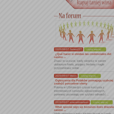
2026/08/07 James227
czytaj więcej...
¿Qué hacer si olvidas las credenciales del
casino ...
Znasz to uczucie, kiedy siedzisz w swoim
ulubionym fotelu, popijasz herbatę i nagle
przypominasz sobie ...
2026/08/07 Mixon
czytaj więcej...
Ogłoszenia dla Polaków pomagają szybciej
znaleźć potrzebne oferty
Polonia w USA bardzo często korzysta z
internetowych serwisów ogłoszeniowych,
ponieważ pozwalają one szybko odnaleźć ...
2026/08/07 emeraldmarleen
czytaj więcej...
What special sign up bonuses does dracula
casino ...
While replacing a leaky kitchen faucet in Leeds