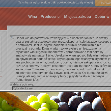
Strona gł
Ta witryna wykorzystuje pliki cookie,
dowiedz się więcej
ZGADZA
Wina
Producenci
Miejsca zakupu
Dobór wi
Dobór win do potraw realizowany jest w dwóch wariantach. Pierwszy
oparty został na przygotowanej przez eksperta liście łączącej szczepy 
z potrawami. Jest to jedynie nadanie kierunku poszukiwań a nie
precyzyjna porada. Drugi wariant wykorzystuje umieszczane na
etykietach win sugestie importerów. Zaproponowane tam potrawy
znalazły się na naszej liście. Uzyskane w ten sposób listy win można w
kolejnym kroku poddać filtracji używając do tego własnych kryteriów, ja
kraj pochodzenia wina, producent, ocena, miejsce zakupu, czy chocia
przedział cenowy. Naszym ekspertem jest Pan Tadeusz Kuncy, który ta
sobie pisze: ''Smakosz, znawca win, pasjonat i podróżnik. Miłośnik
kulinarnych eksperymentów i łowca ciekawostek. Od ponad 20 lat we
Francji, ale regularnie ścierający buty (i język!) na stołach Ameryki
Południowej i Azji.''
Wybierz potrawę.
Dodaj kryterium wyszukiwania.