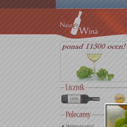
12405
14720
Najlepsze wina!