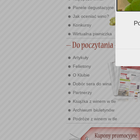
Panele degustacyjne
Jak oceniać wino?
Po
Konkursy
Wirtualna piwniczka
Artykuły
Felietony
O Klubie
Dobór sera do wina
Partnerzy
Książka z winem w tle
Archiwum biuletynów
Podróże z winem w tle