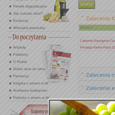
Panele degustacyjne
Jak oceniać wino?
Zalecenia K
Konkursy
Wirtualna piwniczka
Nazwa v
Cabernet Sauvignon Car
Artykuły
Pinotage Kleine Parys 2
Felietony
O Klubie
Dobór sera do wina
Zalecenia i
Partnerzy
Książka z winem w tle
Zalecenia e
Archiwum biuletynów
Podróże z winem w tle