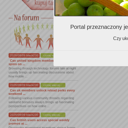
Zalecenia e
Portal przeznaczony je
Czy uko
2026/08/09 black230
czytaj więcej...
Can united kingdom members receive extra
spins on ...
Browsing through technology forums late at night
usually brings up fascinating discussions about
how mobile ...
2026/08/09 black230
czytaj więcej...
Can uk members unlock reload perks every
weekend ...
Following various community threads regarding
weekend bonuses always brings up fascinating
perspectives on how online ...
2026/08/09 black230
czytaj więcej...
Can british users access special weekly
promos at ...
Discussing promotional incentives always brings