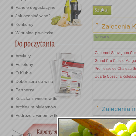
Panele degustacyjne
Jak oceniać wino?
Konkursy
Zalecenia K
Wirtualna piwniczka
Nazwa v
Cabernet Sauvignon Car
Artykuły
Grand Cru Classe Marga
Felietony
Promesse de Chateau So
O Klubie
Ugarte Cosecha Kolekcj
Dobór sera do wina
Partnerzy
Książka z winem w tle
Archiwum biuletynów
Zalecenia i
Podróże z winem w tle
Zalecenia e