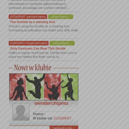
internetowych serwisów ogłoszeniowych,
ponieważ pozwalają one szybko odnaleźć ...
2026/08/07 ownderchipmu
czytaj więcej...
The throttle as a steering tool
Practice using the throttle as a steering tool.
Increasing acceleration can widen your drift, while
...
2026/08/07 wingedshocked
czytaj więcej...
Only Geniuses Can Beat This Dordle
Unlike a regular word puzzle, Dordle asks you to
solve two hidden five-letter words at ...
ownderchipmu
Status:
W klubie od:
2026/08/07
zarejestruj się ...