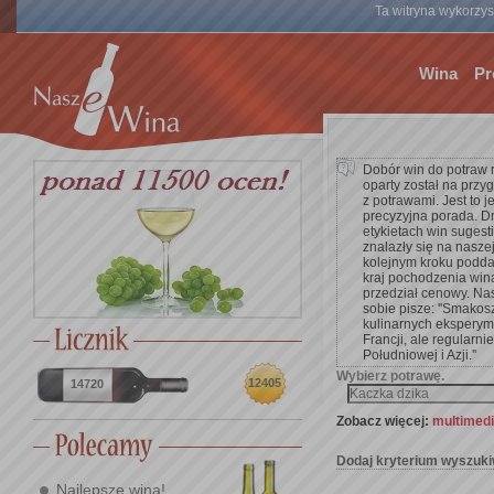
Ta witryna wykorzyst
Wina
Pr
Dobór win do potraw 
oparty został na przy
z potrawami. Jest to 
precyzyjna porada. D
etykietach win suges
znalazły się na nasze
kolejnym kroku poddać 
kraj pochodzenia win
przedział cenowy. Na
sobie pisze: ''Smakos
kulinarnych eksperym
Francji, ale regularnie
Południowej i Azji.''
Wybierz potrawę.
12405
14720
Zobacz więcej:
multimed
Dodaj kryterium wyszuki
Najlepsze wina!