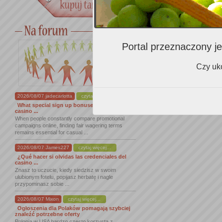
Portal przeznaczony je
Czy uko
2026/08/07 jadecarlotta
czytaj więcej...
What special sign up bonuses does dracula
casino ...
When people constantly compare promotional
campaigns online, finding fair wagering terms
remains essential for casual ...
2026/08/07 James227
czytaj więcej...
¿Qué hacer si olvidas las credenciales del
casino ...
Znasz to uczucie, kiedy siedzisz w swoim
ulubionym fotelu, popijasz herbatę i nagle
przypominasz sobie ...
2026/08/07 Mixon
czytaj więcej...
Ogłoszenia dla Polaków pomagają szybciej
znaleźć potrzebne oferty
Polonia w USA bardzo często korzysta z