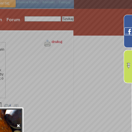
ówna
Członkowie Klubu
Kontakt
Zaloguj
M SIĘ
n
Forum
drukuj
win
k
żby
k o