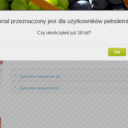
Zalecenia Klubowiczów (2)
rtal przeznaczony jest dla użytkowników pełnoletn
Nazwa v
Czy ukończyłeś już 18 lat?
Cabernet Sauvignon Carmenere Gran Cuvee Vina William Fevre 2006
Riesling HB Classique Domaine Huber-Bleger 2007
TAK
Zalecenia importerów (1)
Zalecenia ekspertów (0)