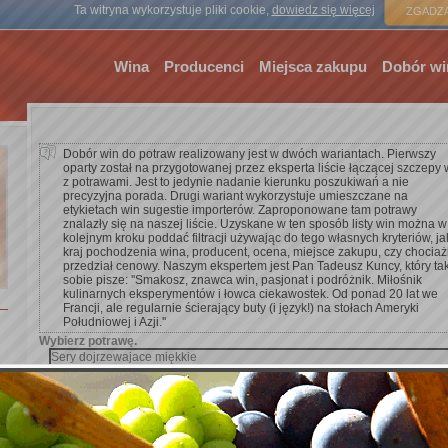
Strona gł
Ta witryna wykorzystuje pliki cookie,
dowiedz się więcej
ZGADZA
Wina
Producenci
Miejsca zakupu
Dobór wi
Dobór win do potraw realizowany jest w dwóch wariantach. Pierwszy
oparty został na przygotowanej przez eksperta liście łączącej szczepy 
z potrawami. Jest to jedynie nadanie kierunku poszukiwań a nie
precyzyjna porada. Drugi wariant wykorzystuje umieszczane na
etykietach win sugestie importerów. Zaproponowane tam potrawy
znalazły się na naszej liście. Uzyskane w ten sposób listy win można w
kolejnym kroku poddać filtracji używając do tego własnych kryteriów, ja
kraj pochodzenia wina, producent, ocena, miejsce zakupu, czy chocia
przedział cenowy. Naszym ekspertem jest Pan Tadeusz Kuncy, który ta
sobie pisze: ''Smakosz, znawca win, pasjonat i podróżnik. Miłośnik
kulinarnych eksperymentów i łowca ciekawostek. Od ponad 20 lat we
Francji, ale regularnie ścierający buty (i język!) na stołach Ameryki
Południowej i Azji.''
Wybierz potrawę.
Dodaj kryterium wyszukiwania.