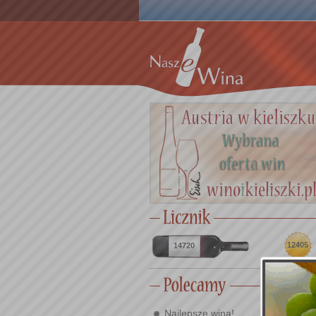
12405
14720
Najlepsze wina!