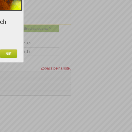
ich
Średnia ocena ^
9.50
8.17
NIE
Zobacz pełną listę.