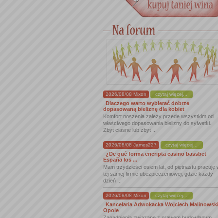
2026/08/08 Mixon
czytaj więcej...
Dlaczego warto wybierać dobrze
dopasowaną bieliznę dla kobiet
Komfort noszenia zależy przede wszystkim od
właściwego dopasowania bielizny do sylwetki.
Zbyt ciasne lub zbyt ...
2026/08/08 James227
czytaj więcej...
¿De qué forma encripta casino bassbet
España los ...
Mam trzydzieści osiem lat, od piętnastu pracuję
tej samej firmie ubezpieczeniowej, gdzie każdy
dzień ...
2026/08/08 Mixon
czytaj więcej...
Kancelaria Adwokacka Wojciech Malinowsk
Opole
Zagadnienia związane z prawem budowlanym