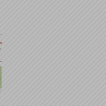
y
et
m