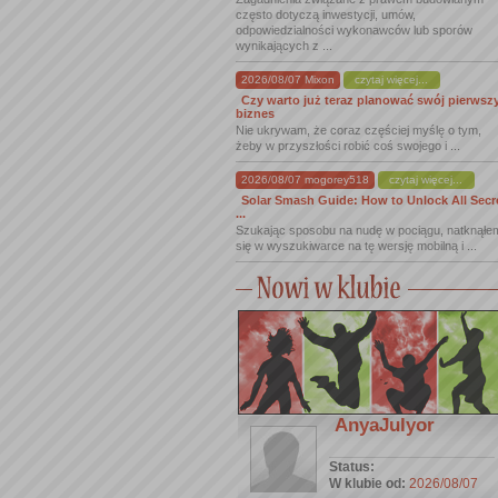
często dotyczą inwestycji, umów,
odpowiedzialności wykonawców lub sporów
wynikających z ...
2026/08/07 Mixon
czytaj więcej...
Czy warto już teraz planować swój pierwsz
biznes
Nie ukrywam, że coraz częściej myślę o tym,
żeby w przyszłości robić coś swojego i ...
2026/08/07 mogorey518
czytaj więcej...
Solar Smash Guide: How to Unlock All Secr
...
Szukając sposobu na nudę w pociągu, natknąłe
się w wyszukiwarce na tę wersję mobilną i ...
AnyaJulyor
Status:
W klubie od:
2026/08/07