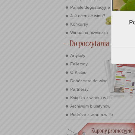
Panele degustacyjne
Jak oceniać wino?
Po
Konkursy
Wirtualna piwniczka
Artykuły
Felietony
O Klubie
Dobór sera do wina
Partnerzy
Książka z winem w tle
Archiwum biuletynów
Podróże z winem w tle