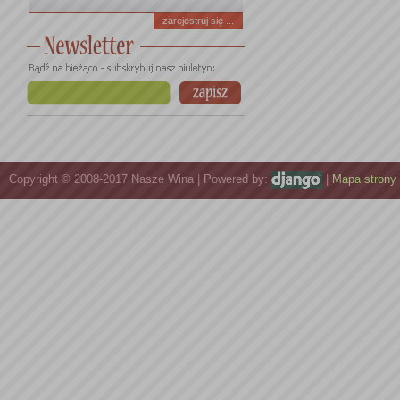
zarejestruj się ...
Copyright © 2008-2017 Nasze Wina | Powered by:
|
Mapa strony