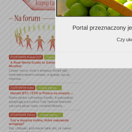
Zalecenia i
Portal przeznaczony je
Zalecenia e
Czy uko
2026/08/08 Kaban227
czytaj więcej...
A Real-World Guide to Getting Started With
Mostbet
Скажу чесно: коли я вперше почув про
популярні крипто казино, я думав, що це
чергова ...
2026/08/08 tatka
czytaj więcej...
Handel BTC i ETH w Polsce na nowym ...
Nowa epoka cyfrowego handlu: kryptowaluty
spotykają przyszłość Gdy historia finansów
zaczyna pisać nowy rozdział Historia ...
2026/08/08 Pierro
czytaj więcej...
Gry w kasynie online, które naprawdę
wciągają?
Hej, chłopaki, jeśli macie takie dni, że nawet