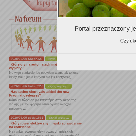
Portal przeznaczony je
Czy uko
2026/08/06 Kaban227
czytaj więcej...
Które gry na automatach mają najlepsze
wypłaty?
No więc siadajcie, bo opowiem wam, jak to jest,
kiedy traktujecie kasyno nie jak rozrywkę, ...
2026/08/06 Kaban227
czytaj więcej...
Has casino slotroyals added the new
Pragmatic releases?
Κάθομαι τώρα σε μια καφετέρια στην άκρη της
πόλης, με τον φορητό υπολογιστή ανοιχτό
μπροστά ...
2026/08/06 gosibi1681
czytaj więcej...
Który rower elektryczny miejski sprawdzi się
na codzienne ...
Na rynku rowerów elektrycznych miejskich
można zauważyć coraz większą różnorodność