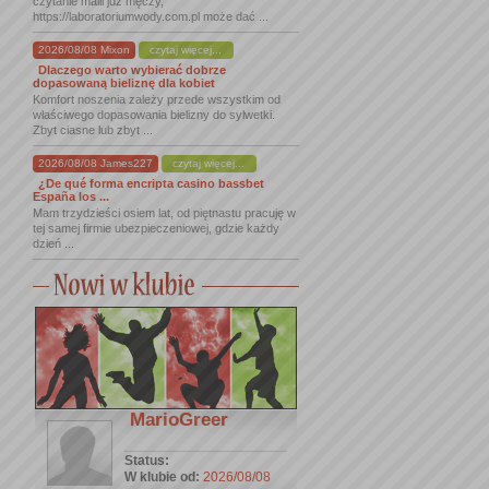
czytanie maili już męczy,
https://laboratoriumwody.com.pl może dać ...
2026/08/08 Mixon
czytaj więcej...
Dlaczego warto wybierać dobrze
dopasowaną bieliznę dla kobiet
Komfort noszenia zależy przede wszystkim od
właściwego dopasowania bielizny do sylwetki.
Zbyt ciasne lub zbyt ...
2026/08/08 James227
czytaj więcej...
¿De qué forma encripta casino bassbet
España los ...
Mam trzydzieści osiem lat, od piętnastu pracuję w
tej samej firmie ubezpieczeniowej, gdzie każdy
dzień ...
MarioGreer
Status:
W klubie od:
2026/08/08