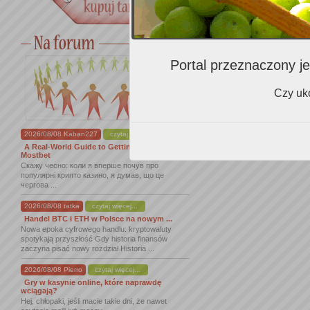
Portal przeznaczony je
Czy uko
2026/08/08 Kaban227
czytaj więcej...
A Real-World Guide to Getting Started With
Mostbet
Скажу чесно: коли я вперше почув про
популярні крипто казино, я думав, що це
чергова ...
2026/08/08 tatka
czytaj więcej...
Handel BTC i ETH w Polsce na nowym ...
Nowa epoka cyfrowego handlu: kryptowaluty
spotykają przyszłość Gdy historia finansów
zaczyna pisać nowy rozdział Historia ...
2026/08/08 Pierro
czytaj więcej...
Gry w kasynie online, które naprawdę
wciągają?
Hej, chłopaki, jeśli macie takie dni, że nawet