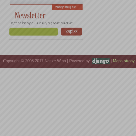
zarejestruj się ...
Copyright © 2008-2017 Nasze Wina | Powered by:
|
Mapa strony