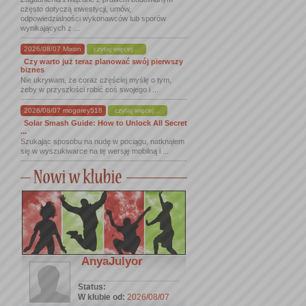
często dotyczą inwestycji, umów,
odpowiedzialności wykonawców lub sporów
wynikających z ...
2026/08/07 Mixon
czytaj więcej...
Czy warto już teraz planować swój pierwszy
biznes
Nie ukrywam, że coraz częściej myślę o tym,
żeby w przyszłości robić coś swojego i ...
2026/08/07 mogorey518
czytaj więcej...
Solar Smash Guide: How to Unlock All Secret
...
Szukając sposobu na nudę w pociągu, natknąłem
się w wyszukiwarce na tę wersję mobilną i ...
AnyaJulyor
Status:
W klubie od:
2026/08/07