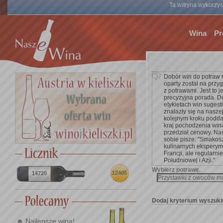
Ta witryna wykorzyst
Wina
Pr
Dobór win do potraw 
oparty został na przy
z potrawami. Jest to 
precyzyjna porada. D
etykietach win suges
znalazły się na nasze
kolejnym kroku poddać 
kraj pochodzenia win
przedział cenowy. Na
sobie pisze: ''Smakos
kulinarnych eksperym
Francji, ale regularnie
Południowej i Azji.''
Wybierz potrawę.
12405
14720
Dodaj kryterium wyszuki
Najlepsze wina!