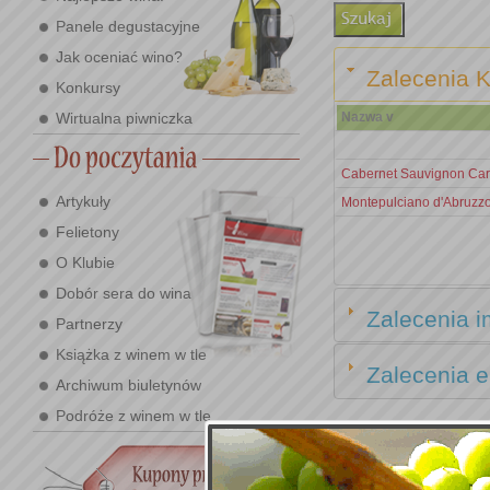
Panele degustacyjne
Jak oceniać wino?
Zalecenia K
Konkursy
Wirtualna piwniczka
Nazwa v
Cabernet Sauvignon Car
Artykuły
Montepulciano d'Abruzzo
Felietony
O Klubie
Dobór sera do wina
Zalecenia i
Partnerzy
Książka z winem w tle
Zalecenia e
Archiwum biuletynów
Podróże z winem w tle