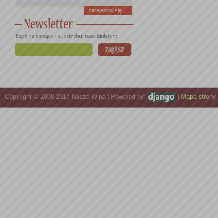
zarejestruj się ...
Copyright © 2008-2017 Nasze Wina | Powered by:
|
Mapa strony