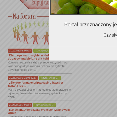
Portal przeznaczony je
Czy uko
2026/08/08 Mixon
czytaj więcej...
Dlaczego warto wybierać dobrze
dopasowaną bieliznę dla kobiet
Komfort noszenia zależy przede wszystkim od
właściwego dopasowania bielizny do sylwetki.
Zbyt ciasne lub zbyt ...
2026/08/08 James227
czytaj więcej...
¿De qué forma encripta casino bassbet
España los ...
Mam trzydzieści osiem lat, od piętnastu pracuję w
tej samej firmie ubezpieczeniowej, gdzie każdy
dzień ...
2026/08/08 Mixon
czytaj więcej...
Kancelaria Adwokacka Wojciech Malinowski
Opole
Zagadnienia związane z prawem budowlanym