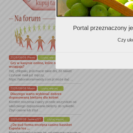
Portal przeznaczony je
Czy uko
2026/08/08 Pierro
czytaj więcej...
Gry w kasynie online, które naprawdę
wciągają?
Hej, chłopaki, jeśli macie takie dni, że nawet
czytanie maili już męczy,
https://laboratoriumwody.com.pl może dać ...
2026/08/08 Mixon
czytaj więcej...
Dlaczego warto wybierać dobrze
dopasowaną bieliznę dla kobiet
Komfort noszenia zależy przede wszystkim od
właściwego dopasowania bielizny do sylwetki.
Zbyt ciasne lub zbyt ...
2026/08/08 James227
czytaj więcej...
¿De qué forma encripta casino bassbet
España los ...
Mam trzydzieści osiem lat, od piętnastu pracuję w