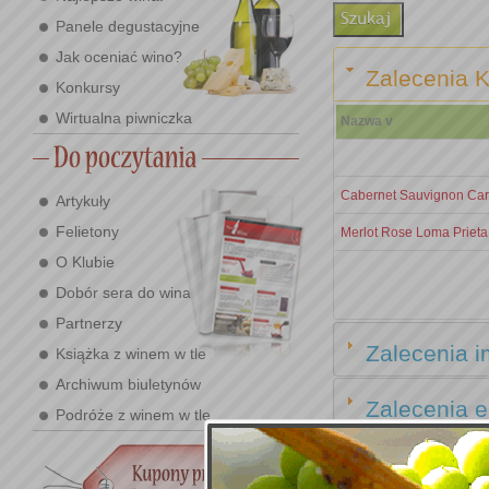
Panele degustacyjne
Jak oceniać wino?
Zalecenia K
Konkursy
Wirtualna piwniczka
Nazwa v
Cabernet Sauvignon Car
Artykuły
Felietony
Merlot Rose Loma Priet
O Klubie
Dobór sera do wina
Partnerzy
Zalecenia i
Książka z winem w tle
Archiwum biuletynów
Zalecenia e
Podróże z winem w tle