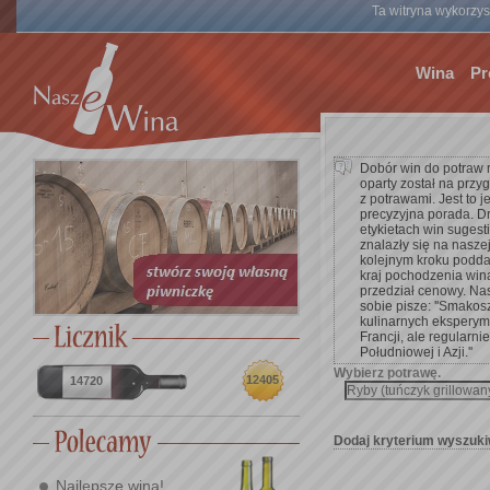
Ta witryna wykorzyst
Wina
Pr
Dobór win do potraw 
oparty został na przy
z potrawami. Jest to 
precyzyjna porada. D
etykietach win suges
znalazły się na nasze
kolejnym kroku poddać 
kraj pochodzenia win
przedział cenowy. Na
sobie pisze: ''Smakos
kulinarnych eksperym
Francji, ale regularnie
Południowej i Azji.''
Wybierz potrawę.
12405
14720
Dodaj kryterium wyszuki
Najlepsze wina!