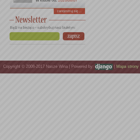
W klubie od:
2026/08/07
zarejestruj się ...
Copyright © 2008-2017 Nasze Wina | Powered by:
|
Mapa strony