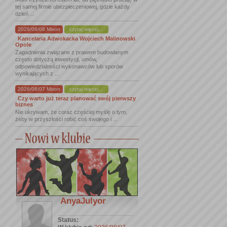
tej samej firmie ubezpieczeniowej, gdzie każdy
dzień ...
2026/08/08 Mixon
czytaj więcej...
Kancelaria Adwokacka Wojciech Malinowski
Opole
Zagadnienia związane z prawem budowlanym
często dotyczą inwestycji, umów,
odpowiedzialności wykonawców lub sporów
wynikających z ...
2026/08/07 Mixon
czytaj więcej...
Czy warto już teraz planować swój pierwszy
biznes
Nie ukrywam, że coraz częściej myślę o tym,
żeby w przyszłości robić coś swojego i ...
AnyaJulyor
Status: