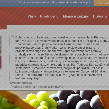
Strona gł
Ta witryna wykorzystuje pliki cookie,
dowiedz się więcej
ZGADZA
Wina
Producenci
Miejsca zakupu
Dobór wi
Dobór win do potraw realizowany jest w dwóch wariantach. Pierwszy
oparty został na przygotowanej przez eksperta liście łączącej szczepy 
z potrawami. Jest to jedynie nadanie kierunku poszukiwań a nie
precyzyjna porada. Drugi wariant wykorzystuje umieszczane na
etykietach win sugestie importerów. Zaproponowane tam potrawy
znalazły się na naszej liście. Uzyskane w ten sposób listy win można w
kolejnym kroku poddać filtracji używając do tego własnych kryteriów, ja
kraj pochodzenia wina, producent, ocena, miejsce zakupu, czy chocia
przedział cenowy. Naszym ekspertem jest Pan Tadeusz Kuncy, który ta
sobie pisze: ''Smakosz, znawca win, pasjonat i podróżnik. Miłośnik
kulinarnych eksperymentów i łowca ciekawostek. Od ponad 20 lat we
Francji, ale regularnie ścierający buty (i język!) na stołach Ameryki
Południowej i Azji.''
Wybierz potrawę.
Zobacz więcej:
multimedia
Dodaj kryterium wyszukiwania.