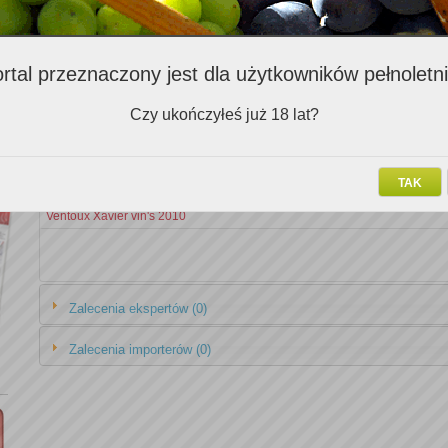
rtal przeznaczony jest dla użytkowników pełnoletn
Zalecenia Klubowiczów (3)
Nazwa v
Czy ukończyłeś już 18 lat?
Cabernet Sauvignon Carmenere Gran Cuvee Vina William Fevre 2006
TAK
Castello Ginori 2006
Ventoux Xavier vin's 2010
Zalecenia ekspertów (0)
Zalecenia importerów (0)