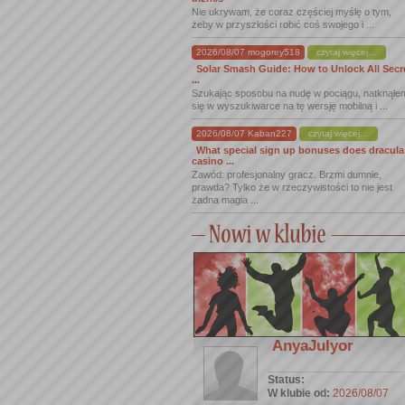
Nie ukrywam, że coraz częściej myślę o tym,
żeby w przyszłości robić coś swojego i ...
2026/08/07 mogorey518
czytaj więcej...
Solar Smash Guide: How to Unlock All Secr
...
Szukając sposobu na nudę w pociągu, natknąłe
się w wyszukiwarce na tę wersję mobilną i ...
2026/08/07 Kaban227
czytaj więcej...
What special sign up bonuses does dracula
casino ...
Zawód: profesjonalny gracz. Brzmi dumnie,
prawda? Tylko że w rzeczywistości to nie jest
żadna magia ...
AnyaJulyor
Status:
W klubie od:
2026/08/07