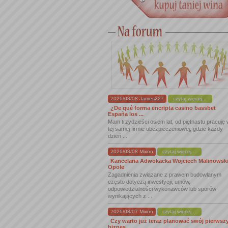
2026/08/08 James227
czytaj więcej...
¿De qué forma encripta casino bassbet
España los ...
Mam trzydzieści osiem lat, od piętnastu pracuję
tej samej firmie ubezpieczeniowej, gdzie każdy
dzień ...
2026/08/08 Mixon
czytaj więcej...
Kancelaria Adwokacka Wojciech Malinowsk
Opole
Zagadnienia związane z prawem budowlanym
często dotyczą inwestycji, umów,
odpowiedzialności wykonawców lub sporów
wynikających z ...
2026/08/07 Mixon
czytaj więcej...
Czy warto już teraz planować swój pierwsz
biznes