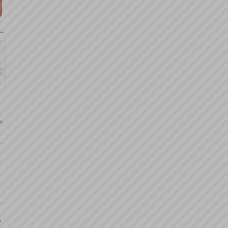
 w
i
y