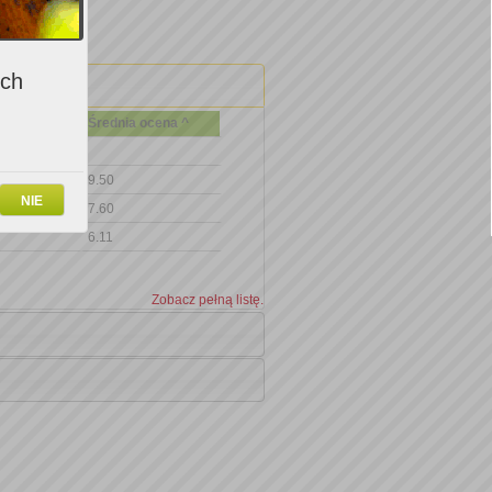
ich
Średnia ocena ^
9.50
NIE
7.60
6.11
Zobacz pełną listę.