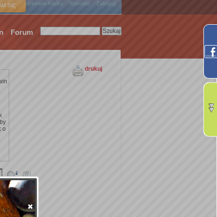
ówna
Członkowie Klubu
Kontakt
Zaloguj
M SIĘ
n
Forum
drukuj
win
k
żby
k o