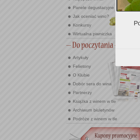
Panele degustacyjne
Jak oceniać wino?
Po
Konkursy
Wirtualna piwniczka
Artykuły
Felietony
O Klubie
Dobór sera do wina
Partnerzy
Książka z winem w tle
Archiwum biuletynów
Podróże z winem w tle