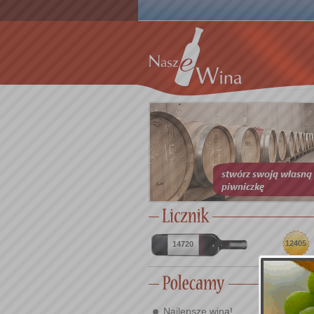
12405
14720
Najlepsze wina!