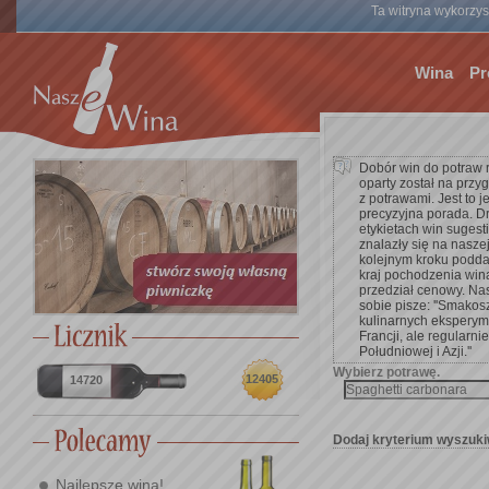
Ta witryna wykorzyst
Wina
Pr
Dobór win do potraw 
oparty został na przy
z potrawami. Jest to 
precyzyjna porada. D
etykietach win suges
znalazły się na nasze
kolejnym kroku poddać 
kraj pochodzenia win
przedział cenowy. Na
sobie pisze: ''Smakos
kulinarnych eksperym
Francji, ale regularnie
Południowej i Azji.''
Wybierz potrawę.
12405
14720
Dodaj kryterium wyszuki
Najlepsze wina!