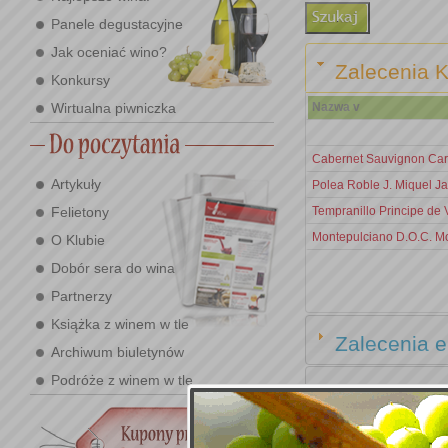
Panele degustacyjne
Jak oceniać wino?
Zalecenia K
Konkursy
Wirtualna piwniczka
Nazwa v
Cabernet Sauvignon Car
Artykuły
Polea Roble J. Miquel J
Felietony
Tempranillo Principe de
Montepulciano D.O.C. Mo
O Klubie
Dobór sera do wina
Partnerzy
Książka z winem w tle
Zalecenia e
Archiwum biuletynów
Podróże z winem w tle
Zalecenia i