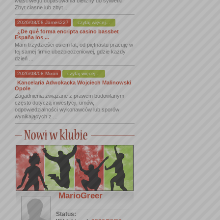
właściwego dopasowania bielizny do sylwetki.
Zbyt ciasne lub zbyt ...
2026/08/08 James227
czytaj więcej...
¿De qué forma encripta casino bassbet
España los ...
Mam trzydzieści osiem lat, od piętnastu pracuję w
tej samej firmie ubezpieczeniowej, gdzie każdy
dzień ...
2026/08/08 Mixon
czytaj więcej...
Kancelaria Adwokacka Wojciech Malinowski
Opole
Zagadnienia związane z prawem budowlanym
często dotyczą inwestycji, umów,
odpowiedzialności wykonawców lub sporów
wynikających z ...
MarioGreer
Status: