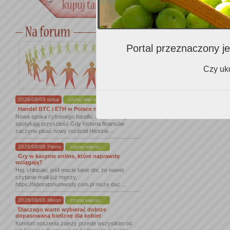
Portal przeznaczony je
Czy uko
2026/08/08 tatka
czytaj więcej...
Handel BTC i ETH w Polsce na nowym ...
Nowa epoka cyfrowego handlu: kryptowaluty
spotykają przyszłość Gdy historia finansów
zaczyna pisać nowy rozdział Historia ...
2026/08/08 Pierro
czytaj więcej...
Gry w kasynie online, które naprawdę
wciągają?
Hej, chłopaki, jeśli macie takie dni, że nawet
czytanie maili już męczy,
https://laboratoriumwody.com.pl może dać ...
2026/08/08 Mixon
czytaj więcej...
Dlaczego warto wybierać dobrze
dopasowaną bieliznę dla kobiet
Komfort noszenia zależy przede wszystkim od