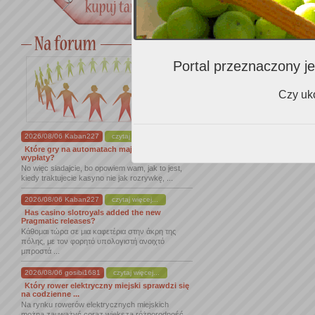
Portal przeznaczony je
Czy uko
2026/08/06 Kaban227
czytaj więcej...
Które gry na automatach mają najlepsze
wypłaty?
No więc siadajcie, bo opowiem wam, jak to jest,
kiedy traktujecie kasyno nie jak rozrywkę, ...
2026/08/06 Kaban227
czytaj więcej...
Has casino slotroyals added the new
Pragmatic releases?
Κάθομαι τώρα σε μια καφετέρια στην άκρη της
πόλης, με τον φορητό υπολογιστή ανοιχτό
μπροστά ...
2026/08/06 gosibi1681
czytaj więcej...
Który rower elektryczny miejski sprawdzi się
na codzienne ...
Na rynku rowerów elektrycznych miejskich
można zauważyć coraz większą różnorodność