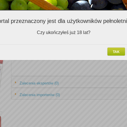
Zalecenia Klubowiczów (3)
rtal przeznaczony jest dla użytkowników pełnoletn
Nazwa v
Czy ukończyłeś już 18 lat?
Valpolicella Classico Superiore Corte Monte Montecariano 2011
Insolia Bianco IGT Corvo 2009
TAK
Nero D'Avola - Syrah Villa Albius Mazzacorona 2010
Zalecenia ekspertów (0)
Zalecenia importerów (0)