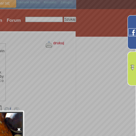
ówna
Członkowie Klubu
Kontakt
Zaloguj
M SIĘ
n
Forum
drukuj
win
k
żby
k o