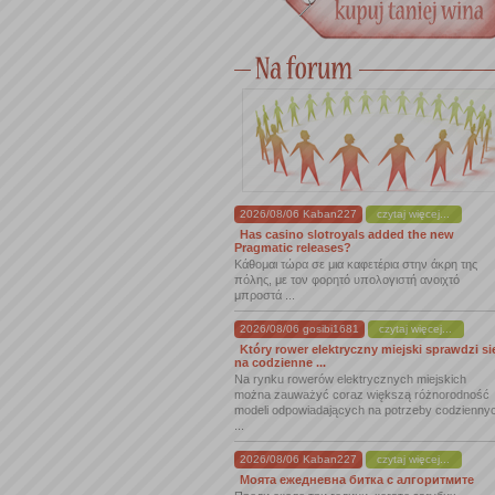
2026/08/06 Kaban227
czytaj więcej...
Has casino slotroyals added the new
Pragmatic releases?
Κάθομαι τώρα σε μια καφετέρια στην άκρη της
πόλης, με τον φορητό υπολογιστή ανοιχτό
μπροστά ...
2026/08/06 gosibi1681
czytaj więcej...
Który rower elektryczny miejski sprawdzi si
na codzienne ...
Na rynku rowerów elektrycznych miejskich
można zauważyć coraz większą różnorodność
modeli odpowiadających na potrzeby codzienny
...
2026/08/06 Kaban227
czytaj więcej...
Моята ежедневна битка с алгоритмите