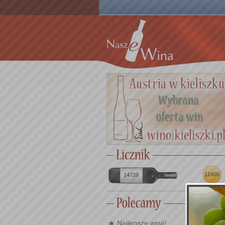
12405
14720
Najlepsze wina!