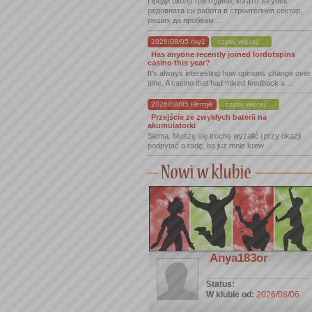
Преди около три години, когато загубих
редовната си работа в строителния сектор,
реших да пробвам ...
2026/08/05 rixy1
czytaj więcej...
Has anyone recently joined lordofspins
casino this year?
It's always interesting how opinions change over
time. A casino that had mixed feedback a ...
2026/08/05 Hernyk
czytaj więcej...
Przejście ze zwykłych baterii na
akumulatorki
Siema. Muszę się trochę wyżalić i przy okazji
podpytać o radę, bo już mnie krew ...
Anya183or
Status:
W klubie od:
2026/08/06