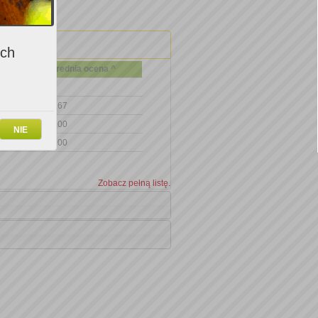
ich
Średnia ocena ^
6.67
6.00
NIE
5.00
Zobacz pełną listę.