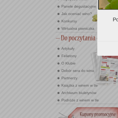
Panele degustacyjne
Jak oceniać wino?
Po
Konkursy
Wirtualna piwniczka
Artykuły
Felietony
O Klubie
Dobór sera do wina
Partnerzy
Książka z winem w tle
Archiwum biuletynów
Podróże z winem w tle