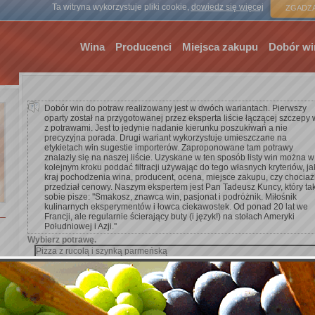
Strona gł
Ta witryna wykorzystuje pliki cookie,
dowiedz się więcej
ZGADZA
Wina
Producenci
Miejsca zakupu
Dobór wi
Dobór win do potraw realizowany jest w dwóch wariantach. Pierwszy
oparty został na przygotowanej przez eksperta liście łączącej szczepy 
z potrawami. Jest to jedynie nadanie kierunku poszukiwań a nie
precyzyjna porada. Drugi wariant wykorzystuje umieszczane na
etykietach win sugestie importerów. Zaproponowane tam potrawy
znalazły się na naszej liście. Uzyskane w ten sposób listy win można w
kolejnym kroku poddać filtracji używając do tego własnych kryteriów, ja
kraj pochodzenia wina, producent, ocena, miejsce zakupu, czy chocia
przedział cenowy. Naszym ekspertem jest Pan Tadeusz Kuncy, który ta
sobie pisze: ''Smakosz, znawca win, pasjonat i podróżnik. Miłośnik
kulinarnych eksperymentów i łowca ciekawostek. Od ponad 20 lat we
Francji, ale regularnie ścierający buty (i język!) na stołach Ameryki
Południowej i Azji.''
Wybierz potrawę.
Dodaj kryterium wyszukiwania.