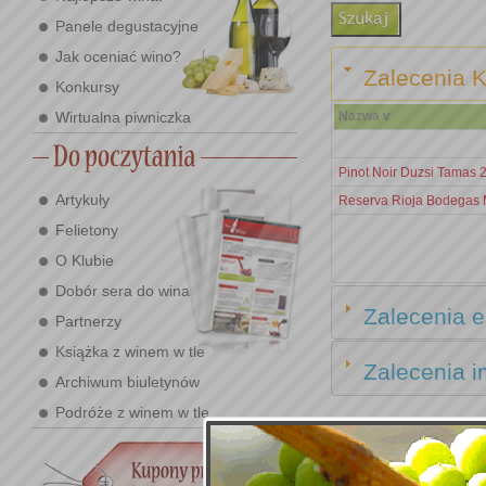
Panele degustacyjne
Jak oceniać wino?
Zalecenia K
Konkursy
Wirtualna piwniczka
Nazwa v
Pinot Noir Duzsi Tamas 
Artykuły
Reserva Rioja Bodegas
Felietony
O Klubie
Dobór sera do wina
Zalecenia e
Partnerzy
Książka z winem w tle
Zalecenia i
Archiwum biuletynów
Podróże z winem w tle