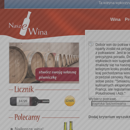
Ta witryna wykorzyst
Wina
Pr
Dobór win do potraw 
oparty został na przy
z potrawami. Jest to 
precyzyjna porada. D
etykietach win suges
znalazły się na nasze
kolejnym kroku poddać 
kraj pochodzenia win
przedział cenowy. Na
sobie pisze: ''Smakos
kulinarnych eksperym
Francji, ale regularnie
Południowej i Azji.''
Wybierz potrawę.
12405
14720
Dodaj kryterium wyszuki
Najlepsze wina!