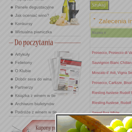
Panele degustacyjne
Jak oceniać wino?
Zalecenia i
Konkursy
Wirtualna piwniczka
Nazwa v
Prosecco, Prosecco di V
Artykuły
Felietony
Sauvignon Blanc Chillan
O Klubie
Moscato d’ Asti, Vigna
Dobór sera do wina
Prosecco, Cartizze, Bisol
Partnerzy
Riesling Auslese Rudolf 
Książka z winem w tle
Riesling Auslese, Rudolf
Archiwum biuletynów
Podróże z winem w tle
Sweet Boa White