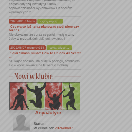
często dotyczą inwestycji, umów,
odpowiedzialności wykonawców lub sporów
wynikających z ...
2026/08/07 Mixon
czytaj więcej...
Czy warto już teraz planować swój pierwszy
biznes
Nie ukrywam, że coraz częściej myślę o tym,
żeby w przyszłości robić coś swojego i ...
2026/08/07 mogorey518
czytaj więcej...
Solar Smash Guide: How to Unlock All Secret
...
Szukając sposobu na nudę w pociągu, natknąłem
się w wyszukiwarce na tę wersję mobilną i ...
AnyaJulyor
Status:
W klubie od:
2026/08/07