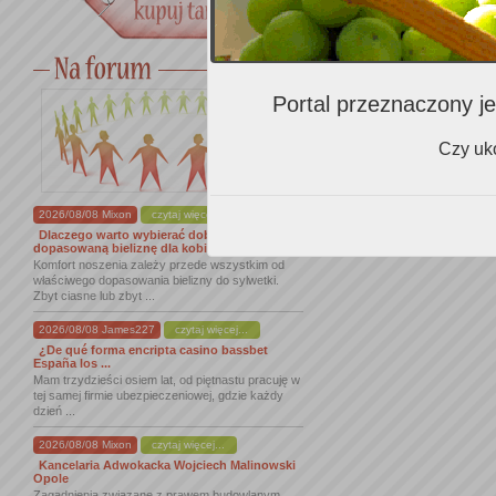
Zalecenia K
Portal przeznaczony je
Zalecenia e
Czy uko
2026/08/08 Mixon
czytaj więcej...
Dlaczego warto wybierać dobrze
dopasowaną bieliznę dla kobiet
Komfort noszenia zależy przede wszystkim od
właściwego dopasowania bielizny do sylwetki.
Zbyt ciasne lub zbyt ...
2026/08/08 James227
czytaj więcej...
¿De qué forma encripta casino bassbet
España los ...
Mam trzydzieści osiem lat, od piętnastu pracuję w
tej samej firmie ubezpieczeniowej, gdzie każdy
dzień ...
2026/08/08 Mixon
czytaj więcej...
Kancelaria Adwokacka Wojciech Malinowski
Opole
Zagadnienia związane z prawem budowlanym