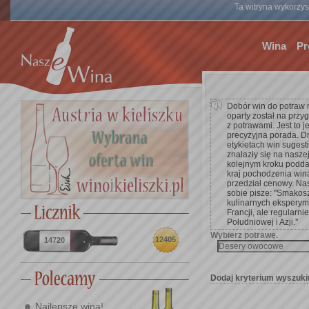
Ta witryna wykorzyst
Wina
Pr
Dobór win do potraw 
oparty został na przy
z potrawami. Jest to 
precyzyjna porada. D
etykietach win suges
znalazły się na nasze
kolejnym kroku poddać 
kraj pochodzenia win
przedział cenowy. Na
sobie pisze: ''Smakos
kulinarnych eksperym
Francji, ale regularnie
Południowej i Azji.''
Wybierz potrawę.
12405
14720
Dodaj kryterium wyszuki
Najlepsze wina!