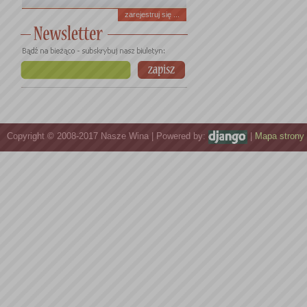
zarejestruj się ...
Copyright © 2008-2017 Nasze Wina | Powered by:
|
Mapa strony