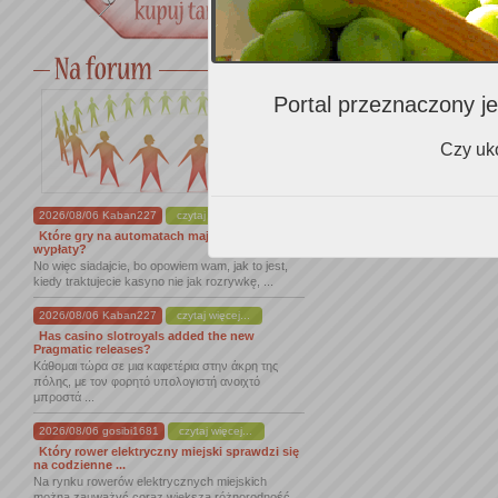
Portal przeznaczony je
Czy uko
2026/08/06 Kaban227
czytaj więcej...
Które gry na automatach mają najlepsze
wypłaty?
No więc siadajcie, bo opowiem wam, jak to jest,
kiedy traktujecie kasyno nie jak rozrywkę, ...
2026/08/06 Kaban227
czytaj więcej...
Has casino slotroyals added the new
Pragmatic releases?
Κάθομαι τώρα σε μια καφετέρια στην άκρη της
πόλης, με τον φορητό υπολογιστή ανοιχτό
μπροστά ...
2026/08/06 gosibi1681
czytaj więcej...
Który rower elektryczny miejski sprawdzi się
na codzienne ...
Na rynku rowerów elektrycznych miejskich
można zauważyć coraz większą różnorodność