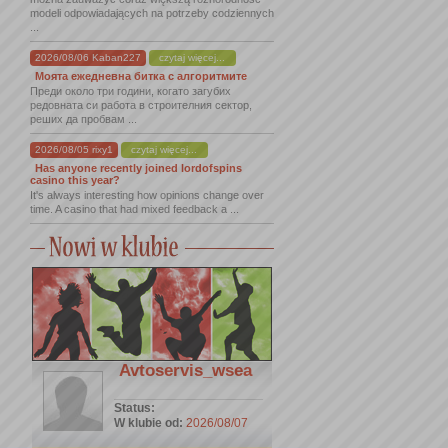
modeli odpowiadających na potrzeby codziennych
...
2026/08/06 Kaban227
czytaj więcej...
Моята ежедневна битка с алгоритмите
Преди около три години, когато загубих
редовната си работа в строителния сектор,
реших да пробвам ...
2026/08/05 rixy1
czytaj więcej...
Has anyone recently joined lordofspins
casino this year?
It's always interesting how opinions change over
time. A casino that had mixed feedback a ...
Avtoservis_wsea
Status:
W klubie od:
2026/08/07