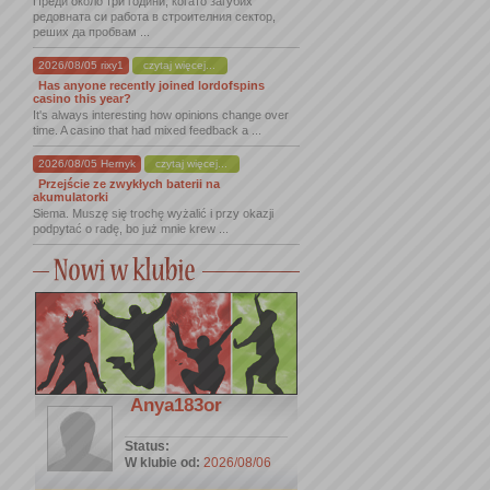
Преди около три години, когато загубих
редовната си работа в строителния сектор,
реших да пробвам ...
2026/08/05 rixy1
czytaj więcej...
Has anyone recently joined lordofspins
casino this year?
It's always interesting how opinions change over
time. A casino that had mixed feedback a ...
2026/08/05 Hernyk
czytaj więcej...
Przejście ze zwykłych baterii na
akumulatorki
Siema. Muszę się trochę wyżalić i przy okazji
podpytać o radę, bo już mnie krew ...
Anya183or
Status:
W klubie od:
2026/08/06