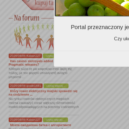
Portal przeznaczony je
Czy uko
2026/08/06 Kaban227
czytaj więcej...
Has casino slotroyals added the new
Pragmatic releases?
Κάθομαι τώρα σε μια καφετέρια στην άκρη της
πόλης, με τον φορητό υπολογιστή ανοιχτό
μπροστά ...
2026/08/06 gosibi1681
czytaj więcej...
Który rower elektryczny miejski sprawdzi się
na codzienne ...
Na rynku rowerów elektrycznych miejskich
można zauważyć coraz większą różnorodność
modeli odpowiadających na potrzeby codziennych
...
2026/08/06 Kaban227
czytaj więcej...
Моята ежедневна битка с алгоритмите